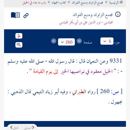
الرئيسية
مجمع الزاوئد ومنبع الفوائد
كتاب الجهاد
باب ما جاء في الخيل
تراجم الأعلام
مجمع الزاوئد ومنبع الفوائد
الهيثمي - نور الدين علي بن أبي بكر الهيثمي
جزء
صفحة
5
260
9331 وعن
النعمان
قال : قال رسول الله - صلى الله عليه وسلم
- :
"
الخيل معقود في نواصيها الخير
إلى يوم القيامة "
.
[
ص:
260 ]
رواه
الطبراني
، وفيه
أبو زياد التيمي
قال
الذهبي
:
مجهول .
السابق
التالي