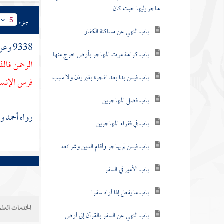
هاجر إليها حيث كان
جزء
5
باب النهي عن مساكنة الكفار
9338 وعن
باب كراهة موت المهاجر بأرض خرج منها
الرحمن فالذ
باب فيمن بدا بعد الهجرة بغير إذن ولا سبب
فرس الإنسا
باب فضل المهاجرين
رواه
أحمد
ور
باب في فقراء المهاجرين
باب فيمن لم يهاجر وأقام الدين وشرائعه
باب الأمير في السفر
باب ما يفعل إذا أراد سفرا
الخدمات العلم
باب النهي عن السفر بالقرآن إلى أرض