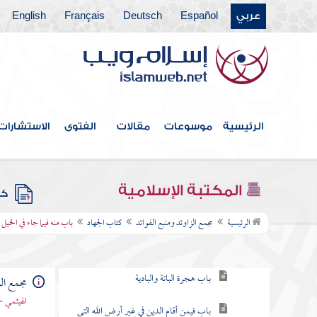
عربي
Español
Deutsch
Français
English
كتاب الطلاق
كتاب الأطعمة
كتاب الأشربة
كتاب الطب
الرئيسية
موسوعات
مقالات
الفتوى
الاستشارات
كتاب اللباس
كتاب الخلافة
المكتبة الإسلامية
كتب
كتاب الجهاد
الرئيسية
مجمع الزاوئد ومنبع الفوائد
كتاب الجهاد
باب منه فيما جاء في الخيل 
باب ما جاء في الهجرة
باب هجرة الباتة والبادية
مجمع الز
الهيثمي -
باب فيمن أقام الدين في غير أرض الله التي