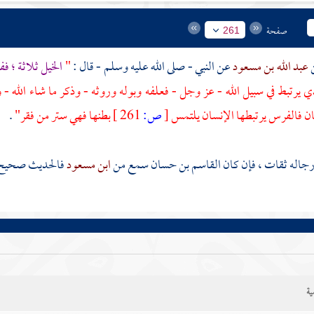
صفحة
261
عبد الله بن مسعود
عن النبي - صلى الله عليه وسلم - قال :
"
الخيل ثلاثة ؛
ي يرتبط في سبيل الله - عز وجل - فعلفه وبوله وروثه - وذكر ما شاء الله - 
ن فالفرس يرتبطها الإنسان يلتمس
[
ص:
261 ]
بطنها فهي ستر من فقر"
.
جاله ثقات ، فإن كان
القاسم بن حسان
سمع من
ابن مسعود
فالحديث صحيح 
ية