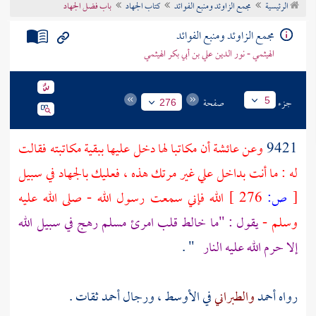
الرئيسية
مجمع الزاوئد ومنبع الفوائد
كتاب الجهاد
باب فضل الجهاد
تراجم الأعلام
مجمع الزاوئد ومنبع الفوائد
الهيثمي - نور الدين علي بن أبي بكر الهيثمي
جزء
صفحة
5
276
9421
وعن
عائشة
أن مكاتبا لها دخل عليها ببقية مكاتبته فقالت
له : ما أنت بداخل علي غير مرتك هذه ، فعليك بالجهاد في سبيل
[
ص:
276 ]
الله فإني سمعت رسول الله - صلى الله عليه
وسلم -
يقول : "ما خالط قلب امرئ مسلم رهج في سبيل الله
إلا حرم الله عليه النار
" .
رواه
أحمد
والطبراني
في الأوسط ، ورجال
أحمد
ثقات .