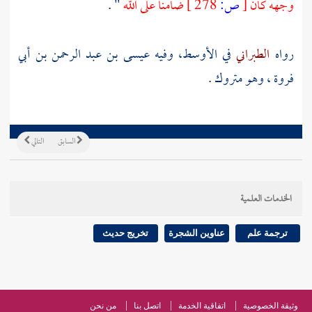
وجهه كان
[
ص:
278 ]
ضامنا على الله
" .
رواه
الطبراني
في الأوسط، وفيه
عيسى بن عبد الرحمن بن أبي
فروة
، وهو متروك .
السابق
التالي
الخدمات العلمية
ترجمة علم
عناوين الشجرة
تخريج حديث
وثيقة الخصوصية
اتفاقية الخدمة
اتصل بنا
من نحن