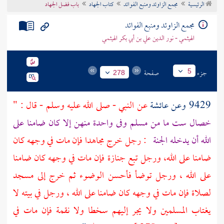
الرئيسية
مجمع الزاوئد ومنبع الفوائد
كتاب الجهاد
باب فضل الجهاد
تراجم الأعلام
مجمع الزاوئد ومنبع الفوائد
الهيثمي - نور الدين علي بن أبي بكر الهيثمي
جزء
صفحة
5
278
9429 وعن
عائشة
عن النبي - صلى الله عليه وسلم - قال : "
خصال ست ما من مسلم وفى واحدة منهن إلا كان ضامنا على
الله أن يدخله الجنة
: رجل خرج مجاهدا فإن مات في وجهه كان
ضامنا على الله، ورجل تبع جنازة فإن مات في وجهه كان ضامنا
على الله ، ورجل توضأ فأحسن الوضوء ثم خرج إلى مسجد
لصلاة فإن مات في وجهه كان ضامنا على الله ، ورجل في بيته لا
يغتاب المسلمين ولا يجر إليهم سخطا ولا نقمة فإن مات في