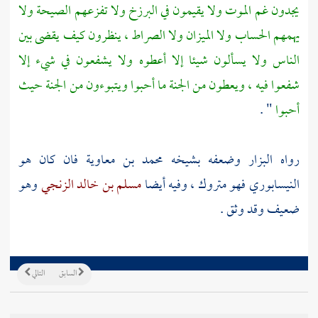
يجدون غم الموت ولا يقيمون في البرزخ ولا تفزعهم الصيحة ولا
يهمهم الحساب ولا الميزان ولا الصراط ، ينظرون كيف يقضى بين
الناس ولا يسألون شيئا إلا أعطوه ولا يشفعون في شيء إلا
شفعوا فيه ، ويعطون من الجنة ما أحبوا ويتبوءون من الجنة حيث
أحبوا
" .
رواه
البزار
وضعفه بشيخه
محمد بن معاوية
فان كان هو
النيسابوري
فهو متروك ، وفيه أيضا
مسلم بن خالد الزنجي
وهو
ضعيف وقد وثق .
السابق
التالي