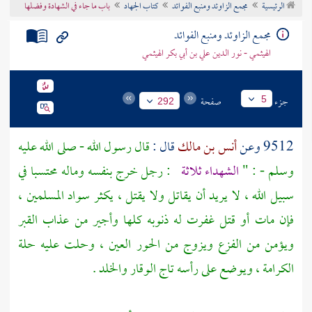
الرئيسية
مجمع الزاوئد ومنبع الفوائد
كتاب الجهاد
باب ما جاء في الشهادة وفضلها
تراجم الأعلام
مجمع الزاوئد ومنبع الفوائد
الهيثمي - نور الدين علي بن أبي بكر الهيثمي
جزء
صفحة
5
292
9512 وعن
أنس بن مالك
قال :
قال رسول الله - صلى الله عليه
وسلم - : "
الشهداء ثلاثة
: رجل خرج بنفسه وماله محتسبا في
سبيل الله ، لا يريد أن يقاتل ولا يقتل ، يكثر سواد المسلمين ،
فإن مات أو قتل غفرت له ذنوبه كلها وأجير من عذاب القبر
ويؤمن من الفزع ويزوج من الحور العين ، وحلت عليه حلة
الكرامة ، ويوضع على رأسه تاج الوقار والخلد .