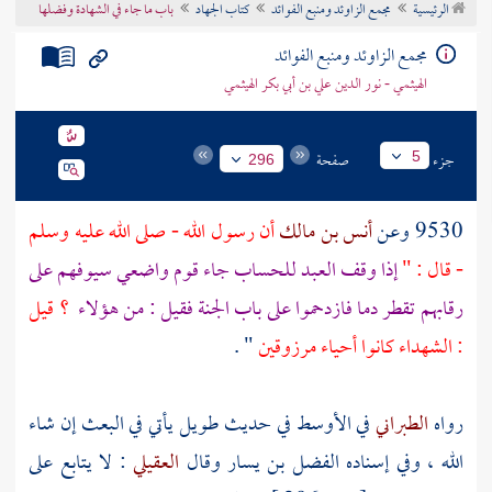
الرئيسية
مجمع الزاوئد ومنبع الفوائد
كتاب الجهاد
باب ما جاء في الشهادة وفضلها
تراجم الأعلام
مجمع الزاوئد ومنبع الفوائد
الهيثمي - نور الدين علي بن أبي بكر الهيثمي
جزء
صفحة
5
296
9530 وعن
أنس بن مالك
أن رسول الله - صلى الله عليه وسلم
- قال : "
إذا وقف العبد للحساب جاء قوم واضعي سيوفهم على
رقابهم تقطر دما فازدحموا على باب الجنة فقيل : من هؤلاء
؟ قيل
: الشهداء كانوا أحياء مرزوقين
" .
رواه
الطبراني
في الأوسط في حديث طويل يأتي في البعث إن شاء
الله ، وفي إسناده
الفضل بن يسار
وقال
العقيلي
: لا يتابع على