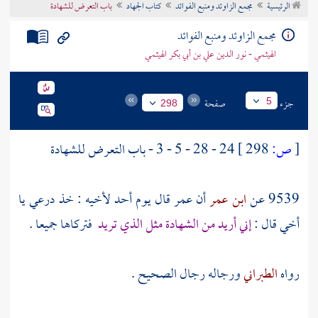
الرئيسية
مجمع الزاوئد ومنبع الفوائد
كتاب الجهاد
باب التعرض للشهادة
تراجم الأعلام
مجمع الزاوئد ومنبع الفوائد
الهيثمي - نور الدين علي بن أبي بكر الهيثمي
جزء
صفحة
5
298
[
ص:
298 ]
24 - 28 - 5 - 3 - باب التعرض للشهادة
9539 عن
ابن عمر
أن
عمر
قال يوم
أحد
لأخيه : خذ درعي يا
أخي قال :
إني أريد من الشهادة مثل الذي تريد
فتركاها جميعا .
رواه
الطبراني
ورجاله رجال الصحيح .