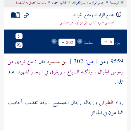
الرئيسية
مجمع الزاوئد ومنبع الفوائد
كتاب الجهاد
باب فيما تحصل به الشهادة
تراجم الأعلام
مجمع الزاوئد ومنبع الفوائد
الهيثمي - نور الدين علي بن أبي بكر الهيثمي
جزء
صفحة
5
302
9559 وعن
[
ص:
302 ]
ابن مسعود
قال :
من تردى من
رءوس الجبال ، وتأكله السباع ، ويغرق في البحار لشهيد
عند
الله .
رواه
الطبراني
ورجاله رجال الصحيح . وقد تقدمت أحاديث
الطاعون في الجنائز .