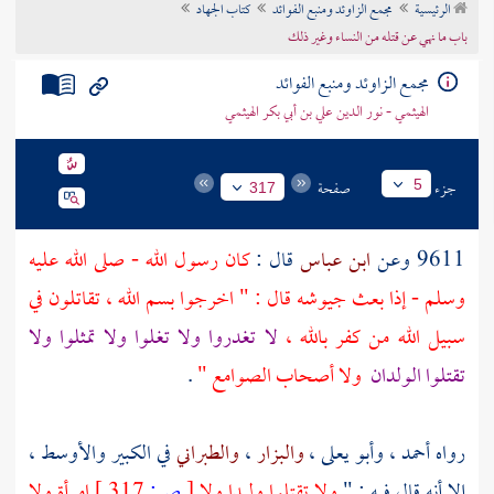
الرئيسية
مجمع الزاوئد ومنبع الفوائد
كتاب الجهاد
تراجم الأعلام
باب ما نهي عن قتله من النساء وغير ذلك
مجمع الزاوئد ومنبع الفوائد
الهيثمي - نور الدين علي بن أبي بكر الهيثمي
جزء
صفحة
5
317
9611 وعن
ابن عباس
قال :
كان رسول الله - صلى الله عليه
وسلم - إذا بعث جيوشه قال : " اخرجوا بسم الله ، تقاتلون في
سبيل الله من كفر بالله ،
لا تغدروا ولا تغلوا ولا تمثلوا ولا
تقتلوا الولدان
ولا أصحاب الصوامع "
.
رواه
أحمد
،
وأبو يعلى
،
والبزار
،
والطبراني
في الكبير والأوسط ،
إلا أنه قال فيه : "
ولا تقتلوا وليدا ولا
[
ص:
317 ]
امرأة ولا