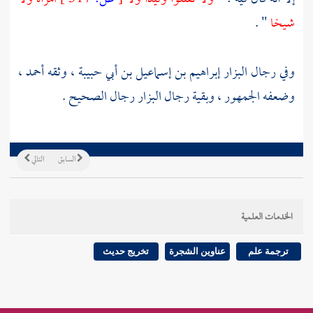
شيخا
" .
وفي رجال
البزار
إبراهيم بن إسماعيل بن أبي حبيبة ،
وثقه
أحمد ،
وضعفه الجمهور ، وبقية رجال
البزار
رجال الصحيح .
السابق
التالي
الخدمات العلمية
ترجمة علم
عناوين الشجرة
تخريج حديث