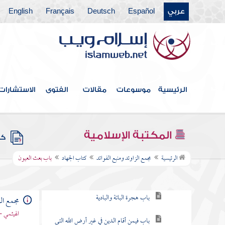
عربي
Español
Deutsch
Français
English
كتاب الطلاق
كتاب الأطعمة
كتاب الأشربة
كتاب الطب
الرئيسية
موسوعات
مقالات
الفتوى
الاستشارات
كتاب اللباس
كتاب الخلافة
المكتبة الإسلامية
كتب
كتاب الجهاد
الرئيسية
مجمع الزاوئد ومنبع الفوائد
كتاب الجهاد
باب بعث العيون
باب ما جاء في الهجرة
باب هجرة الباتة والبادية
مجمع الز
الهيثمي -
باب فيمن أقام الدين في غير أرض الله التي