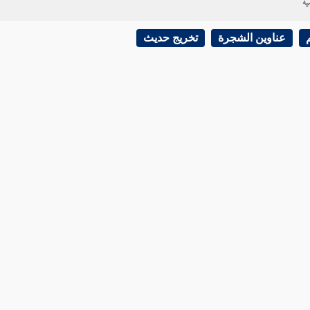
ية
عناوين الشجرة
تخريج حديث