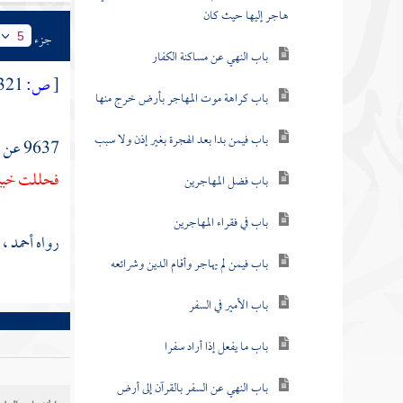
هاجر إليها حيث كان
جزء
5
باب النهي عن مساكنة الكفار
[
ص:
321 ]
باب كراهة موت المهاجر بأرض خرج منها
باب فيمن بدا بعد الهجرة بغير إذن ولا سبب
9637 عن
ع
فحللت
خبي
باب فضل المهاجرين
باب في فقراء المهاجرين
رواه
أحمد
،
و
باب فيمن لم يهاجر وأقام الدين وشرائعه
باب الأمير في السفر
باب ما يفعل إذا أراد سفرا
باب النهي عن السفر بالقرآن إلى أرض