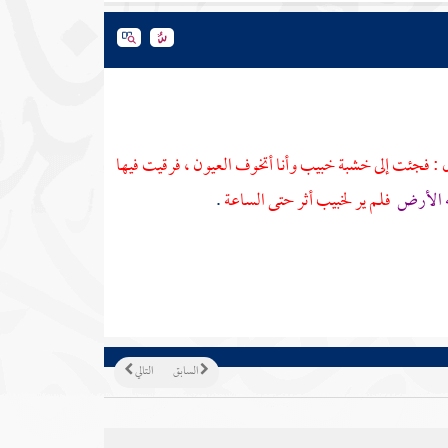
ل : فجئت إلى خشبة
خبيب
وأنا أتخوف العيون ، فرقيت فيها
ته الأرض
فلم ير
لخبيب
أثر حتى الساعة
.
السابق
التالي