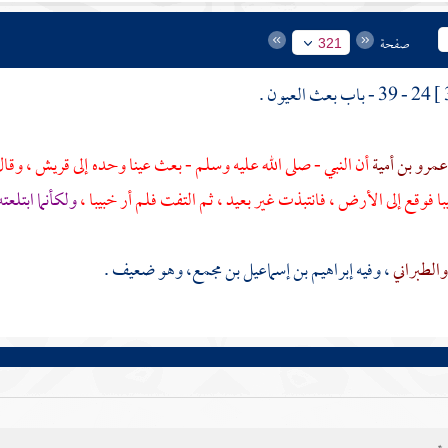
صفحة
321
24 - 39 - باب بعث العيون .
مرو بن أمية
أن النبي - صلى الله عليه وسلم - بعث عينا وحده إلى
قريش
، وقا
با
فوقع إلى الأرض ، فانتبذت غير بعيد ، ثم التفت فلم أر
خبيبا
،
ولكأنما ابتلع
الطبراني
، وفيه
إبراهيم بن إسماعيل بن مجمع،
وهو ضعيف .