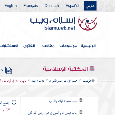
عربي
Español
Deutsch
Français
English
كتاب الطلاق
كتاب الأطعمة
كتاب الأشربة
كتاب الطب
الرئيسية
موسوعات
مقالات
الفتوى
الاستشارات
كتاب اللباس
كتاب الخلافة
المكتبة الإسلامية
كتب
كتاب الجهاد
الرئيسية
مجمع الزاوئد ومنبع الفوائد
كتاب الجهاد
باب ما جاء في الرايات وال
باب ما جاء في الهجرة
باب هجرة الباتة والبادية
مجمع الز
الهيثمي -
باب فيمن أقام الدين في غير أرض الله التي