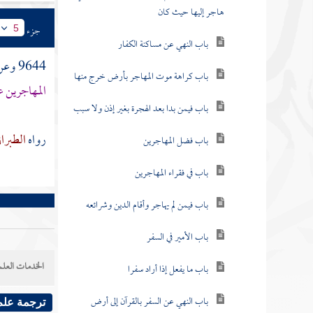
هاجر إليها حيث كان
جزء
5
باب النهي عن مساكنة الكفار
9644 وعن
باب كراهة موت المهاجر بأرض خرج منها
المهاجرين
ع
باب فيمن بدا بعد الهجرة بغير إذن ولا سبب
رواه
الطبرا
باب فضل المهاجرين
باب في فقراء المهاجرين
باب فيمن لم يهاجر وأقام الدين وشرائعه
باب الأمير في السفر
الخدمات العلم
باب ما يفعل إذا أراد سفرا
باب النهي عن السفر بالقرآن إلى أرض
ترجمة علم