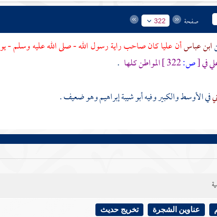
صفحة
322
ابن عباس
أن
عليا
كان صاحب راية رسول الله - صلى الله عليه وسلم - يو
لي
في
[
ص:
322 ]
المواطن كلها
.
ني
في الأوسط والكبير وفيه
أبو شيبة إبراهيم
وهو ضعيف .
ية
عناوين الشجرة
تخريج حديث