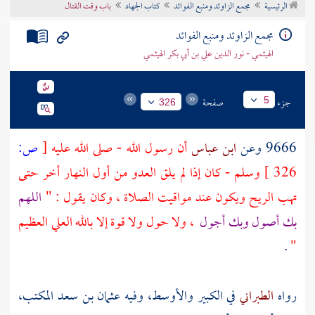
الرئيسية
مجمع الزاوئد ومنبع الفوائد
كتاب الجهاد
باب وقت القتال
تراجم الأعلام
مجمع الزاوئد ومنبع الفوائد
الهيثمي - نور الدين علي بن أبي بكر الهيثمي
جزء
صفحة
5
326
9666 وعن
ابن عباس
أن رسول الله - صلى الله عليه
[
ص:
326 ]
وسلم - كان إذا لم يلق العدو من أول النهار أخر حتى
تهب الريح ويكون عند مواقيت الصلاة ، وكان يقول : "
اللهم
بك أصول وبك أجول
، ولا حول ولا قوة إلا بالله العلي العظيم
.
"
رواه
الطبراني
في الكبير والأوسط، وفيه
عثمان بن سعد المكتب،