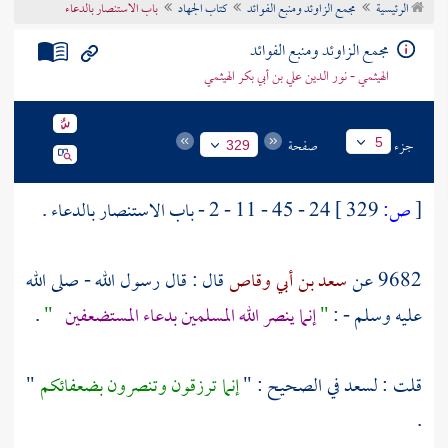
الرئيسية
مجمع الزاوئد ومنبع الفوائد
كتاب الجهاد
باب الاستنصار بالدعاء
تراجم الأعلام
مجمع الزاوئد ومنبع الفوائد
الهيثمي - نور الدين علي بن أبي بكر الهيثمي
جزء
صفحة
5
329
[
ص:
329 ]
24 - 45 - 11 - 2 - باب الاستنصار بالدعاء .
9682 عن
سعد بن أبي وقاص
قال : قال رسول الله - صلى الله
عليه وسلم - :
"
إنما ينصر الله المسلمين بدعاء المستضعفين
"
.
قلت :
لسعد
في الصحيح : "
إنما ترزقون وتنصرون بضعفائكم
"
.