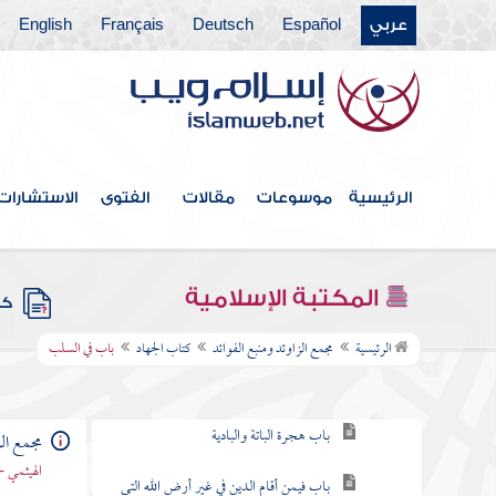
عربي
Español
Deutsch
Français
English
كتاب الطلاق
كتاب الأطعمة
كتاب الأشربة
كتاب الطب
الرئيسية
موسوعات
مقالات
الفتوى
الاستشارات
كتاب اللباس
كتاب الخلافة
المكتبة الإسلامية
كتب
كتاب الجهاد
الرئيسية
مجمع الزاوئد ومنبع الفوائد
كتاب الجهاد
باب في السلب
باب ما جاء في الهجرة
باب هجرة الباتة والبادية
مجمع الز
الهيثمي -
باب فيمن أقام الدين في غير أرض الله التي