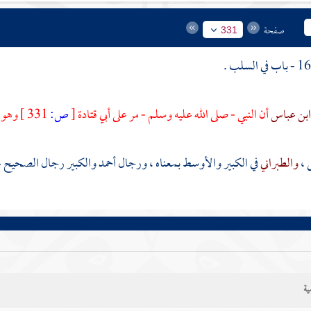
صفحة
331
بن عباس
أن النبي - صلى الله عليه وسلم - مر على
أبي قتادة
[
ص:
331 ]
وهو ع
ى
،
والطبراني
في الكبير والأوسط بمعناه ، ورجال
أحمد
والكبير رجال الصحيح 
ية