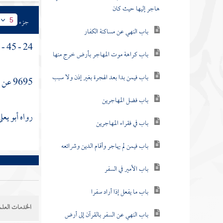
هاجر إليها حيث كان
جزء
5
باب النهي عن مساكنة الكفار
24 - 45 - 16 - باب في السلب .
باب كراهة موت المهاجر بأرض خرج منها
باب فيمن بدا بعد الهجرة بغير إذن ولا سبب
9695 عن
ا
باب فضل المهاجرين
رواه
أبو يعل
باب في فقراء المهاجرين
باب فيمن لم يهاجر وأقام الدين وشرائعه
باب الأمير في السفر
باب ما يفعل إذا أراد سفرا
الخدمات العلم
باب النهي عن السفر بالقرآن إلى أرض