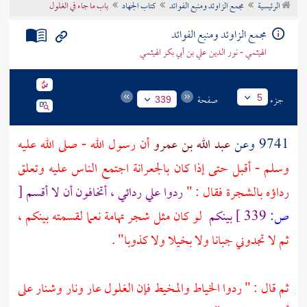
الرئيسية
مجمع الزاوئد ومنبع الفوائد
كتاب الجهاد
باب ما جاء في الغلول
تراجم الأعلام
مجمع الزاوئد ومنبع الفوائد
الهيثمي - نور الدين علي بن أبي بكر الهيثمي
جزء
صفحة
5
339
9741 وعن
عبد الله بن عمرو
أن رسول الله - صلى الله عليه
وسلم - أقبل حتى إذا كان
بالجعرانة
اجتمع الناس عليه وتعلق
رداؤه بالشجرة فقال : "
ردوا علي ردائي ، أتخافون أن لا أقسم
[
ص:
339 ]
بينكم
لو كان مثل شجر
تهامة
نعما لقسمته بينكم ،
ثم لا تجدوني جبانا ولا بخيلا ولا كذوبا" .
ثم قال : " ردوا الخياط والمخيط فإن الغلول عار ونار وشنار على