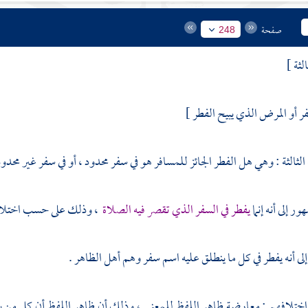
صفحة
248
لثة ]
فر أو المرض الذي يبيح الفطر ]
 الثالثة : وهي هل الفطر الجائز للمسافر هو في سفر محدود ، أو في سفر غير محدود 
 إلى أنه إنما
يفطر في السفر الذي تقصر فيه الصلاة
، وذلك على حسب اختلافهم
ى أنه يفطر في كل ما ينطلق عليه اسم سفر وهم أهل الظاهر .
ختلافهم : معارضة ظاهر اللفظ للمعنى ، وذلك أن ظاهر اللفظ أن كل من ينط