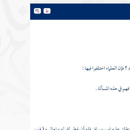
؟ فإن العلماء اختلفوا فيها :
 في هذه المسألة .
لق عليه اسم مسافر فله أن يفطر لقوله - تعالى - (
فمن