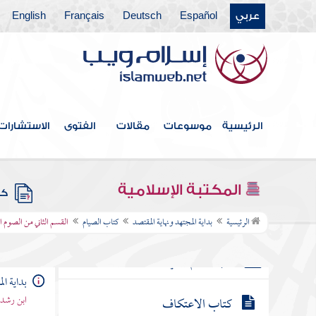
عربي
Español
Deutsch
Français
English
الجملة الثانية في الأركان
القسم الثاني من الصوم المفروض وهو
الكلام في الفطر وأحكامه
قضاء المسافر والمريض
الرئيسية
موسوعات
مقالات
الفتوى
الاستشارات
أحكام المرضع والحامل والشيخ الكبير
أحكام من يجوز له الفطر إذا أفطر
المكتبة الإسلامية
كتب
سنن الصوم
الرئيسية
بداية المجتهد ونهاية المقتصد
كتاب الصيام
القسم الثاني من الصوم 
كتاب الصيام الثاني
بداية ال
كتاب الاعتكاف
ابن رشد 