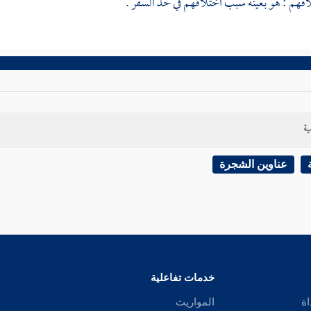
هم : هو بعينه سبب اختلافهم في حد السفر .
ية
عناوين الشجرة
خدمات تفاعلية
اة
المواريث