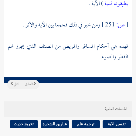
يطيقونه فدية
) الآية .
[
ص:
251 ]
ومن خير في ذلك فجمعا بين الآية والأثر .
فهذه هي أحكام المسافر والمريض من الصنف الذي يجوز لهم
الفطر والصوم .
السابق
التالي
الخدمات العلمية
تفسير الآية
ترجمة علم
عناوين الشجرة
تخريج حديث