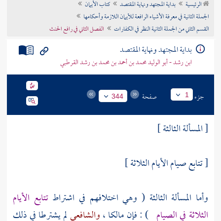
الرئيسية
بداية المجتهد ونهاية المقتصد
كتاب الأيمان
تراجم الأعلام
الجملة الثانية في معرفة الأشياء الرافعة للأيمان اللازمة وأحكامها
القسم الثاني من الجملة الثانية النظر في الكفارات
الفصل الثاني في رافع الحنث
بداية المجتهد ونهاية المقتصد
ابن رشد - أبو الوليد محمد بن أحمد بن محمد بن رشد القرطبي
جزء
صفحة
1
344
[ المسألة الثالثة ]
[ تتابع صيام الأيام الثلاثة ]
وأما المسألة الثالثة ( وهي اختلافهم في اشتراط
تتابع الأيام
الثلاثة في الصيام
) : فإن
مالكا
،
والشافعي
لم يشترطا في ذلك