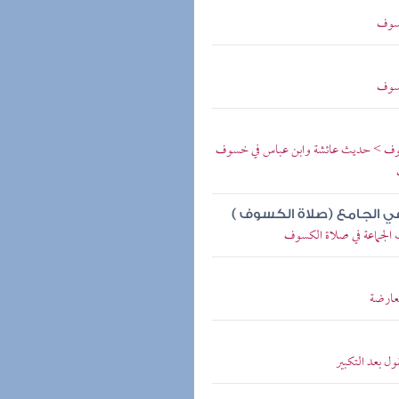
خسوف
خسوف
سوف > حديث عائشة وابن عباس في خسوف
ي الجامع (صلاة الكسوف )
الجماعة في صلاة الكسوف
لعارضة
 بعد التكبير