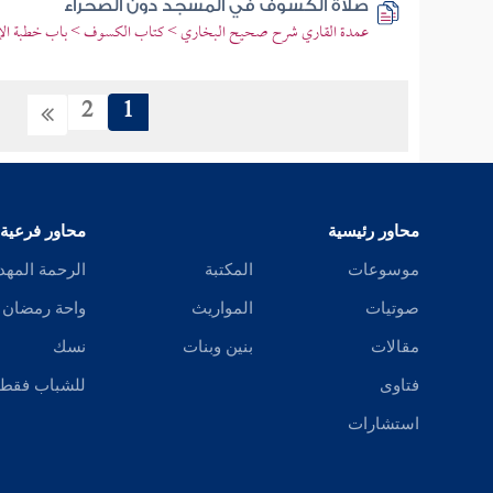
صلاة الكسوف في المسجد دون الصحراء
عمدة القاري شرح صحيح البخاري > كتاب الكسوف > باب خطبة الإ
2
1
محاور رئيسية
محاور فرعية
موسوعات
المكتبة
الرحمة المهد
صوتيات
المواريث
واحة رمضان
مقالات
بنين وبنات
نسك
فتاوى
للشباب فقط
استشارات