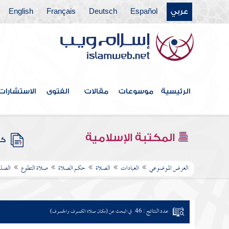
عربي
Español
Deutsch
Français
English
الرئيسية
موسوعات
مقالات
الفتوى
الاستشارات
المكتبة الإسلامية
كتب
العرض الموضوعي
العبادات
الصلاة
حكم الصلاة
صلاة التطوع
الصلو
عدد النتائج : 46
في البحث عن (مكان صلاة الكسوف والخسوف)