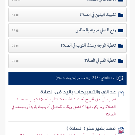
تشبيك اليدين في الصلاة
54
رفع المصلي صوته بالعطاس
11
تغطية الوجه وسدل الثوب في الصلاة
95
تغطية الفم في الصلاة
27
عدد النتائج : 248
في البحث عن (مكروهات الصلاة)
عد الآي والتسبيحات باليد في الصلاة
نصب الراية في تخريج أحاديث الهداية > كتاب الصلاة > باب ما يفسد
الصلاة وما يكره فيها > فصل ويكره للمصلي أن يعبث بثوبه أو بجسده في
الصلاة
قعد بغير عذر ( الصلاة )