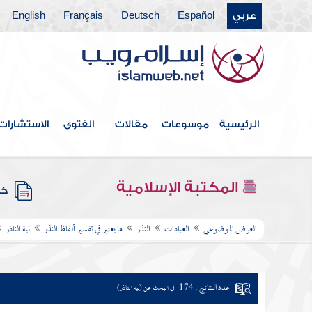
عربي
Español
Deutsch
Français
English
الرئيسية
موسوعات
مقالات
الفتوى
الاستشارات
المكتبة الإسلامية
كتب
العرض الموضوعي
العبادات
النذر
ما يعتبر في تفسير ألفاظ النذر
نية الناذر
عدد النتائج : 174
في البحث عن (نية الناذر)