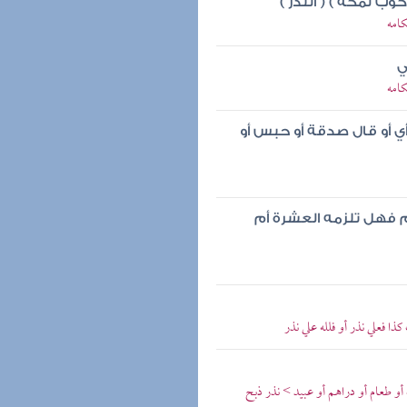
ركوب لمكة ) ( النذر )
كامه
ي
كامه
أي أو قال صدقة أو حبس أو
م فهل تلزمه العشرة أم
ا فعلي نذر أو فلله علي نذر
و طعام أو دراهم أو عبيد > نذر ذبح