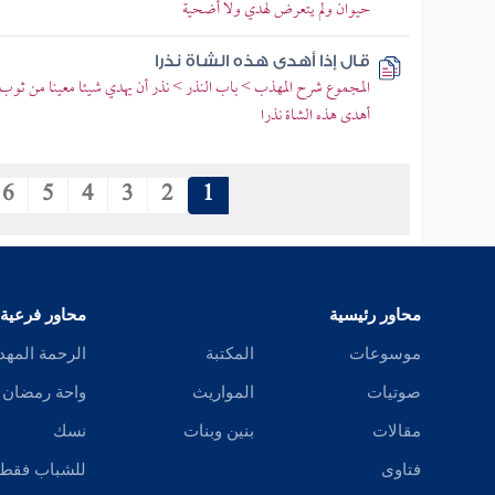
حيوان ولم يتعرض لهدي ولا أضحية
قال إذا أهدى هذه الشاة نذرا
المجموع شرح المهذب > باب النذر > نذر أن يهدي شيئا معينا من ثوب أو
أهدى هذه الشاة نذرا
6
5
4
3
2
1
محاور رئيسية
محاور فرعية
موسوعات
المكتبة
الرحمة المهد
صوتيات
المواريث
واحة رمضان
مقالات
بنين وبنات
نسك
فتاوى
للشباب فقط