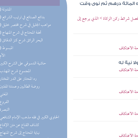
ه المائة درهم ثم نوى وقت
(19) المدونة
(18) بدائع الصنائع في ترتيب الشرائع
 فصل شرائط ركن الزكاة > الذي يرجع إلى
(16) مواهب الجليل في شرح مختصر خليل
(15) تحفة المحتاج في شرح المنهاج
(12) البحر الرائق شرح كنز الدقائق
حة الاعتكاف
(11) المبسوط
(9) الأم
(8) حاشية الدسوقي على الشرح الكبير
لا نية له
حة الاعتكاف
(8) المجموع شرح المهذب
(7) رد المحتار على الدر المختار
(6) روضة الطالبين وعمدة المفتين
حة الاعتكاف
(6) المغني
(5) الفروع
(4) التبصرة
حة الاعتكاف
(3) الحاوي الكبير في فقه مذهب الإمام الشافعي
(3) كشاف القناع عن متن الإقناع
(3) نهاية المحتاج إلى شرح المنهاج
حة الاعتكاف