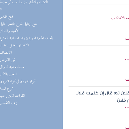
ال
(3) فتح القدير
حة الاعتكاف
(3) منح الجليل شرح مختصر خليل
(2) الأشباه والنظائر
(1) إتحاف الخيرة المهرة بزوائد المسانيد العشرة
طه
(1) الاختيار لتعليل المختار
(1) الإنصاف
طه
(1) نيل الأوطار
(1) مصنف عبد الرزاق
(1) المحلى بالآثار
طه
(1) أنوار البروق في أنواء الفروق
(1) شرح السنة
لان ثم قال إن كلمت فلانا
(1) القواعد لابن رجب
 فلان
(1) زهرة التفاسير
طه
طه