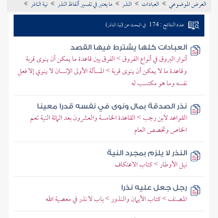
العرض الموضوعي
العبادات
النذر
ما يعتبر في تفسير ألفاظ النذر
نية الناذر
تراجم الأعلام
عدد النتائج : 174
في البحث عن (نية الناذر)
العبادات كلها يشترط فيها القصد
أنوار البروق في أنواع الفروق > الفرق بين قاعدة ما يمكن أن ينوى قربة
وقاعدة ما لا يمكن أن ينوى قربة > المسألة الأولى الإنسان لا ينوي إلا فعل
نفسه وما هو مكتسب له
نذر الصدقة بمال ونوى في نفسه قدرا معينا
القواعد لابن رجب > القاعدة الخامسة والعشرون بعد المائة النية تعم
الخاص وتخصص العام
النذر لا يلزم بمجرد النية
نيل الأوطار > كتاب الاعتكاف
رجل جعل عليه نذرا
المصنف > كتاب الأيمان والنذور > باب لا نذر في معصية الله