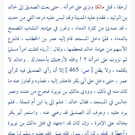
لرهقا ، قتل
مالكا
ونزى على امرأته . حتى بعث
الصديق
إلى
خالد
بن الوليد
، فقدم عليه
المدينة
وقد لبس عليه درعه التي من حديد
، قد صدئ من كثرة الدماء ، وغرز في عمامته النشاب المضمخ
بالدماء ، فلما دخل المسجد قام إليه
عمر بن الخطاب
، فانتزع
الأسهم من عمامة
خالد
فحطمها ، وقال : أرياء قتلت امرأ مسلما
ثم نزوت على امرأته ؟ ! والله لأرجمنك بأحجارك .
وخالد
لا
يكلمه ، ولا يظن
[
ص:
465 ]
إلا أن رأي
الصديق
فيه كرأي
عمر
، حتى دخل على
أبي بكر
فاعتذر إليه ، فعذره وتجاوز عنه ما
كان منه في ذلك ، وودى
مالك بن نويرة
فخرج من عنده
وعمر
جالس في المسجد ، فقال
خالد
: هلم إلي يا
ابن أم شملة
. فلم
يرد عليه ، وعرف أن
الصديق
قد رضي عنه . واستمر
أبو بكر
بخالد
على الإمرة ، وإن كان قد اجتهد في قتل
مالك بن نويرة
وأخطأ في قتله ، كما أن رسول الله صلى الله عليه وسلم لما بعثه