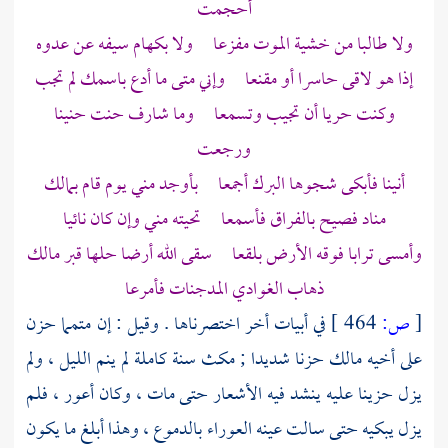
أحجمت
ولا طالبا من خشية الموت مفزعا ولا بكهام سيفه عن عدوه
إذا هو لاقى حاسرا أو مقنعا وإني متى ما أدع باسمك لم تجب
وكنت حريا أن تجيب وتسمعا وما شارف حنت حنينا
ورجعت
أنينا فأبكى شجوها البرك أجمعا بأوجد مني يوم قام بمالك
مناد فصيح بالفراق فأسمعا تحيته مني وإن كان نائيا
وأمسى ترابا فوقه الأرض بلقعا سقى الله أرضا حلها قبر مالك
ذهاب الغوادي المدجنات فأمرعا
[
ص:
464 ]
في أبيات أخر اختصرناها . وقيل : إن
متمما
حزن
على أخيه
مالك
حزنا شديدا ; مكث سنة كاملة لم ينم الليل ، ولم
يزل حزينا عليه ينشد فيه الأشعار حتى مات ، وكان أعور ، فلم
يزل يبكيه حتى سالت عينه العوراء بالدموع ، وهذا أبلغ ما يكون