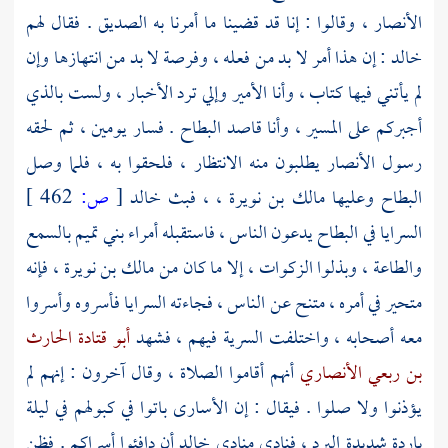
الأنصار ، وقالوا : إنا قد قضينا ما أمرنا به
الصديق
. فقال لهم
خالد
: إن هذا أمر لا بد من فعله ، وفرصة لا بد من انتهازها وإن
لم يأتني فيها كتاب ، وأنا الأمير وإلي ترد الأخبار ، ولست بالذي
أجبركم على المسير ، وأنا قاصد البطاح . فسار يومين ، ثم لحقه
رسول الأنصار يطلبون منه الانتظار ، فلحقوا به ، فلما وصل
البطاح وعليها
مالك بن نويرة
، ، فبث
خالد
[
ص:
462 ]
السرايا في البطاح يدعون الناس ، فاستقبله أمراء
بني تميم
بالسمع
والطاعة ، وبذلوا الزكوات ، إلا ما كان من
مالك بن نويرة
، فإنه
متحير في أمره ، متنح عن الناس ، فجاءته السرايا فأسروه وأسروا
معه أصحابه ، واختلفت السرية فيهم ، فشهد
أبو قتادة الحارث
بن ربعي الأنصاري
أنهم أقاموا الصلاة ، وقال آخرون : إنهم لم
يؤذنوا ولا صلوا . فيقال : إن الأسارى باتوا في كبولهم في ليلة
باردة شديدة البرد ، فنادى منادي
خالد
أن دافئوا أسراكم . فظن