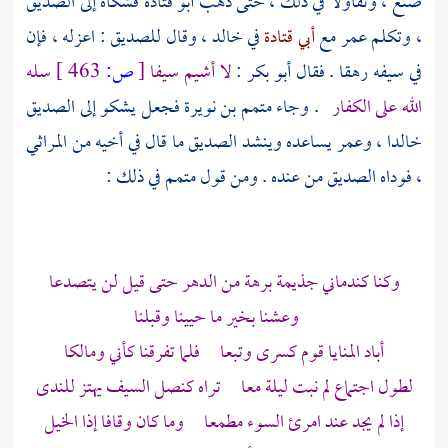
صنع ، وتقاولا في ذلك ، حتى ذهب
أبو قتادة
فشكاه إلى الصديق
، وتكلم
عمر
مع
أبي قتادة
في
خالد
، وقال
للصديق
: اعزله ، فإن
في سيفه رهقا . فقال
أبو بكر
:
لا أشيم سيفا
[
ص:
463 ]
سله
الله على الكفار
. وجاء
متمم بن نويرة
فجعل يشكو إلى
الصديق
خالدا
،
وعمر
يساعده وينشد
الصديق
ما قال في أخيه من المراثي
، فوداه
الصديق
من عنده . ومن قول
متمم
في ذلك :
وكنا كندماني جذيمة برهة من الدهر حتى قيل لن يتصدعا
وعشنا بخير ما حيينا وقبلنا
أباد المنايا قوم كسرى وتبعا فلما تفرقنا كأني
ومالكا
لطول اجتماع لم نبت ليلة معا تراه كنصل السيف يهتز للندى
إذا لم يجد عند امرئ السوء مطمعا وما كان وقافا إذا الخيل