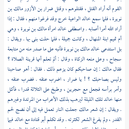
القوم أنه أراد القتل ، فقتلوهم ، وقتل
ضرار بن الأزور
مالك بن
نويرة
، فلما سمع
خالد
الواعية خرج وقد فرغوا منهم ، فقال : إذا
أراد الله أمرا أصابه . واصطفى
خالد
امرأة
مالك بن نويرة
، وهي
أم تميم ابنة المنهال ،
وكانت جميلة ، فلما حلت بنى بها . ويقال :
بل استدعى
خالد
مالك بن نويرة
فأنبه على ما صدر منه من متابعة
سجاح ،
وعلى منعه الزكاة ، وقال : ألم تعلم أنها قرينة الصلاة ؟
فقال
مالك
: إن صاحبكم كان يزعم ذلك . فقال : أهو صاحبنا
وليس بصاحبك ؟ ! يا
ضرار
، اضرب عنقه . فضرب عنقه ،
وأمر برأسه فجعل مع حجرين ، وطبخ على الثلاثة قدرا ، فأكل
منها
خالد
تلك الليلة ليرهب بذلك الأعراب من المرتدة وغيرهم
. ويقال : إن شعر
مالك
جعلت النار تعمل فيه إلى أن نضج لحم
القدر ، ولم يفرغ الشعر لكثرته . وقد تكلم
أبو قتادة
مع
خالد
فيما