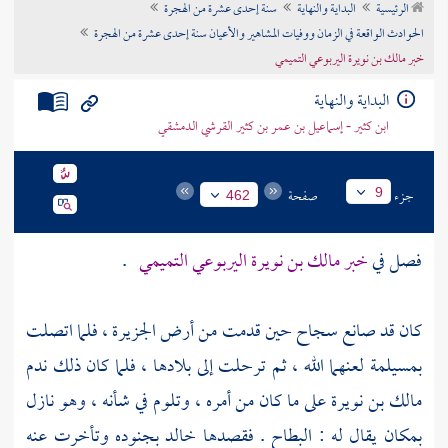
الرئيسية
البداية والنهاية
سنة إحدى عشرة من الهجرة
تراجم الأعلام
الحوادث الواقعة في الزمان ووفيات المشاهير والأعيان سنة إحدى عشرة من الهجرة
خبر مالك بن نويرة اليربوعي التميمي
البداية والنهاية
ابن كثير - إسماعيل بن عمر بن كثير القرشي الدمشقي
جزء
صفحة
9
462
فصل في
خبر
مالك بن نويرة اليربوعي التميمي
.
كان قد صانع
سجاح
حين قدمت من أرض الجزيرة ، فلما اتصلت
بمسيلمة
لعنهما الله ، ثم ترحلت إلى بلادها ، فلما كان ذلك ندم
مالك بن نويرة
على ما كان من أمره ، وتلوم في شأنه ، وهو نازل
بمكان يقال له : البطاح . فقصدها
خالد
بجنوده وتأخرت عنه