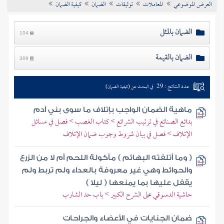
العرض الموضوعي
المعاملات
توثيقات
الضمان
كيفية الضمان
تراجم الأعلام
الضمان بالمثل
104
الضمان بالقيمة
369
عدد النتائج : 29
في البحث عن (كيفية الضمان)
ماهية الضمان الواجب بإتلاف ما سوى بني آدم
بدائع الصنائع في ترتيب الشرائع > كتاب الغصب > فصل في مسائل
الإتلاف > فصل في بيان شروط وجوب ضمان الإتلاف
( وما أتلفته البهائم ) مأكولة اللحم أم لا من الزرع
والحوائط وهي غير معروفة بالعداء ولم تربط ولم
يقفل عليها بما يمنعها ( ليلا )
حاشية الدسوقي على الشرح الكبير > باب حد الشارب
ضمان الجنايات في الأعضاء والجراحات