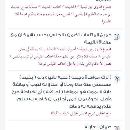
مجموع فتاوى ابن تيمية > الحديث > كتاب الحديث > مسألة شرح حديث
إني حرمت الظلم على نفسي > فصل معنى قوله وجعلته بينكم محرما فلا
تظالموا
جميع المتلفات تضمن بالجنس بحسب الإمكان مع
مراعاة القيمة
مجموع فتاوى ابن تيمية > أصول الفقه > التمذهب > رسالة في معنى
القياس > مسألة كلام كثير من الفقهاء هذا خلاف القياس لما ثبت بالنص >
فصل الأحكام التي يقال إنها على خلاف القياس نوعان
( ترك مواساة وجبت ) عليه لغيره ولو ( بخيط )
مستغنى عنه حالا ومآلا أو احتاج له لثوب أو جائفة
دابة لا يموت هو بموتها ( لجائفة ) أي لخياطة جرح
وأصل الجوف من آدمي أجنبي إن خاطه به سلم
فلم يدفعه له ومات
منح الجليل شرح مختصر خليل > باب الذكاة
ضمان العارية