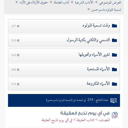
العرض الموضوعي
الآداب الشرعية
آداب المعاملة
حقوق الأولاد على الآباء
تراجم الأعلام
تسمية المولود باسم حسن
وقت تسمية المولود
197
التسمي والتكني بكنية الرسول
516
تغيير الأسماء وتحويلها
543
الأسماء المستحبة
486
الأسماء المكروهة
416
عدد النتائج : 255
في البحث عن (تسمية المولود باسم حسن)
في أي يوم تذبح العقيقة
المصنف > كتاب العقيقة > في أي يوم تذبح العقيقة