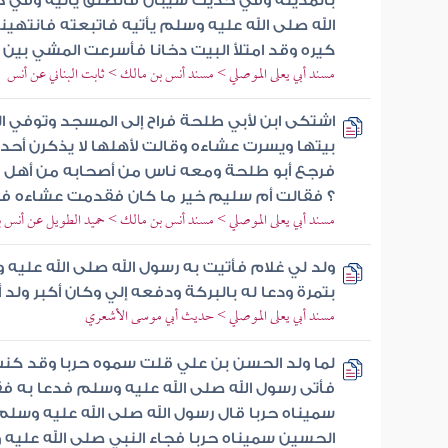
بالمدينة وفي حديث شيبان فانطلق يأتيه وفي
الله صلى الله عليه وسلم يأتيه فاتبعته فانتهي
كيره وقد امتلأ البيت دخانا فأسرعت المشي بين ي
مسند أبي يعلى الموصلي > مسند أنس بن مالك > ثابت البناني عن أنس
اشتكى ابن لأبي طلحة فراح إلى المسجد وتوفي ا
بيتها ويسرت عشاءه وقالت لأهلها لا يذكرن أحد
فرجع أبو طلحة ومعه ناس من أصحابه من أهل ا
؟ فقالت أم سليم خير ما كان فقدمت عشاءه ف
مسند أبي يعلى الموصلي > مسند أنس بن مالك > حميد الطويل عن أنس 
ولد لي غلام فأتيت به رسول الله صلى الله علي
بتمرة ودعا له بالبركة ودفعه إلي وكان أكبر ولد
مسند أبي يعلى الموصلي > حديث أبي موسى الأشعري
لما ولد الحسن بن علي قلت سموه حربا وقد كنت
فأتى رسول الله صلى الله عليه وسلم فدعا به فق
سميناه حربا قال رسول الله صلى الله عليه وسلم
الحسين سميناه حربا فجاء النبي صلى الله علي