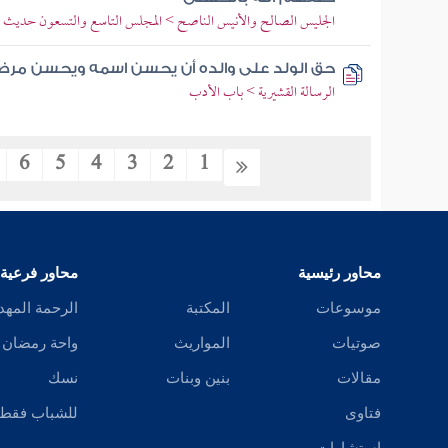
الجليس الصالح والأنيس الناصح > المجلس التاسع والتسعون حديث ال
حق الولد على والده أن يحسن اسمه ويحسن مر
الرسالة القشيرية > باب الأدب
6
5
4
3
2
1
محاور رئيسية
محاور فرعية
موسوعات
المكتبة
الرحمة المهد
صوتيات
المواريث
واحة رمضان
مقالات
بنين وبنات
نسك
فتاوى
للشباب فقط