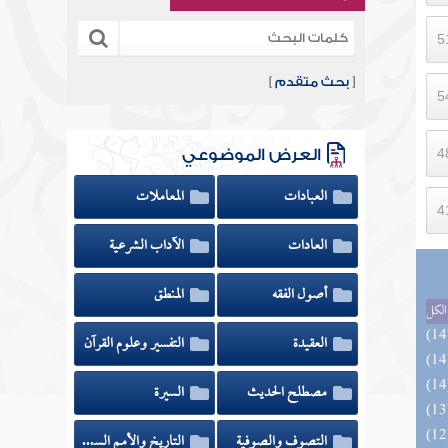
[
بحث متقدم
]
العرض الموضوعي
العبادات
المعاملات
العادات
الآداب الشرعية
أصول الفقه
المنطق
الكل
العقيدة
التفسير وعلوم القرآن
مصطلح الحديث
السيرة
التصوف والصوفية
التاريخ والأمم السابقة