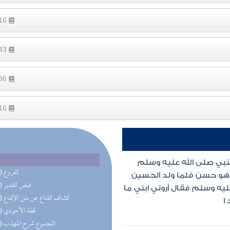
516
543
486
416
لنبي صلى الله عليه وسلم
(14) الفروع
ل هو حسن فلما ولد الحسين
(14) فيض القدير
ليه وسلم فقال أروني ابني ما
(14) كشاف القناع عن متن الإقناع
ا
(13) تحفة الأحوذي
(12) المجموع شرح المهذب