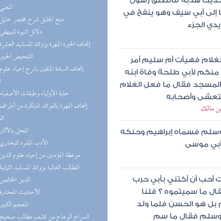
 حديث هدبة فانطلق رسول
(4) المغني
نا إلى أبي سيف وهو ينفخ في
(4) منح الجليل شرح مختصر خليل
دي الجزء
(3) دلائل النبوة للبيهقي
(3) إتحاف الخيرة المهرة بزوائد المسانيد العشرة
(3) التلخيص الحبير
لغلام فهيأت أم سليم أمر
 منكم لأبي طلحة وفاة ابنه
ا
لمسجد فقال ما فعل الغلام
(2) حلية الأولياء وطبقات الأصفياء
تعشى وأصحابه
بن مالك
ال
(2) المحلى بالآثار
ه وسلم فسماه إبراهيم وحنكه
(2) الأدب المفرد للبخاري
 أبي موسى
(2) موعظة المؤمنين من إحياء علوم الدين
(2) المطالب العالية بزوائد المسانيد الثمانية
(2) الدين الخالص
 أحب أن أكتني بأبي حرب
(2) الأحاديث المختارة
ال ما سميتموه ؟ قلنا
(2) المعجم الكبير
 بل هو الحسن فلما ولد
ه وسلم فقال ما سم