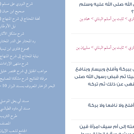
(12) شرح النووي على مسلم
الله صلى الله عليه وسلم
(11) صحيح ابن حبان
؟
ري > ثابت بن أسلم البناني > حماد بن
(10) تحفة المحتاج في شرح المنهاج
(9) نيل الأوطار
(8) شرح مشكل الآثار
(8) رد المحتار على الدر المختار
اري > ثابت بن أسلم البناني > سليمان بن
(7) مجموع فتاوى ابن تيمية
(7) نهاية المحتاج إلى شرح المنهاج
(7) شرح منتهى الإرادات
 ببركة وأفلح وبيسار وبنافع
(6) مواهب الجليل في شرح مختصر خليل
يئا ثم قبض رسول الله صلى
(6) مرقاة المفاتيح شرح مشكاة المصابيح
 ينهى عن ذلك ثم تركه
(5) مسند أبي يعلى الموصلي
فلح ولا نافعا ولا بركة
(5) مسند أبي داود الطيالسي
(5) طرح التثريب
(4) المصنف
ته إلى أم سيف امرأة قين
(4) الجامع لشعب الإيمان