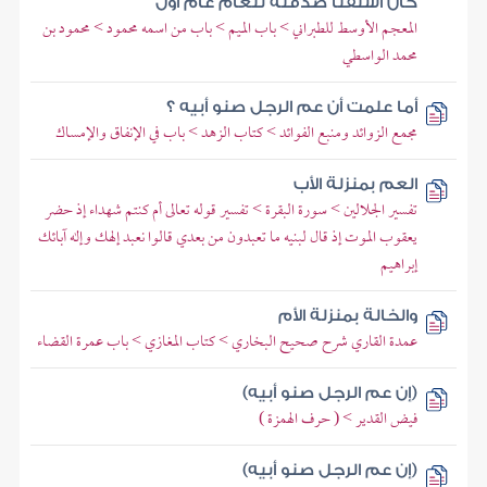
كان أسلفنا صدقته للعام عام أول
المعجم الأوسط للطبراني > باب الميم > باب من اسمه محمود > محمود بن
محمد الواسطي
أما علمت أن عم الرجل صنو أبيه ؟
مجمع الزوائد ومنبع الفوائد > كتاب الزهد > باب في الإنفاق والإمساك
العم بمنزلة الأب
تفسير الجلالين > سورة البقرة > تفسير قوله تعالى أم كنتم شهداء إذ حضر
يعقوب الموت إذ قال لبنيه ما تعبدون من بعدي قالوا نعبد إلهك وإله آبائك
إبراهيم
والخالة بمنزلة الأم
عمدة القاري شرح صحيح البخاري > كتاب المغازي > باب عمرة القضاء
(إن عم الرجل صنو أبيه)
فيض القدير > ( حرف الهمزة )
(إن عم الرجل صنو أبيه)