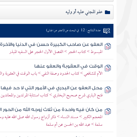
عفو المجني عليه أو وليه
عدد النتائج : 12
في البحث عن (العفو عن الجاني)
العفو عن صاحب الكبيرة حسن في الدنيا والآخرة
المبسوط > كتاب الحجر > الفصل الأول الحجر على السفيه المبذر
الوقت في العقوبة والعفو عنها
الأم للشافعي > كتاب الحدود وصفة النفي > باب الوقت في العقوبة وال
محل العفو عن البدري في الأمور التي لا حد فيها
فتح الباري شرح صحيح البخاري > كتاب استتابة المرتدين والمعاندين وق
من كان فيه واحدة من ثلاث زوجه الله من الحور ا
المعجم الكبير > مسند النساء > ذكر أزواج رسول الله صلى الله عليه و
سلمة > عبد الله بن الحسن عن أم سلمة