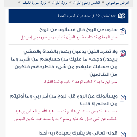
العرض الموضوعي
التفسير وعلوم القرآن
نزول القرآن
نزول سورة الكهف
تراجم الأعلام
عدد النتائج : 45
في البحث عن (نزول سورة الكهف)
سلوه عن الروح قال فسألوه عن الروح
سنن الترمذي > كتاب تفسير القرآن > باب ومن سورة بني إسرائيل
ولا تطرد الذين يدعون ربهم بالغداة والعشي
يريدون وجهه ما عليك من حسابهم من شيء وما
من حسابك عليهم من شيء فتطردهم فتكون
من الظالمين
سنن ابن ماجه > كتاب الزهد > باب مجالسة الفقراء
ويسألونك عن الروح قل الروح من أمر ربي وما أوتيتم
من العلم إلا قليلا
مسند أحمد > ومن مسند بني هاشم > مسند عبد الله بن العباس بن عبد
المطلب عن النبي صلى الله عليه وسلم > بداية مسند عبد الله بن العباس
قوله تعالى ولا يشرك بعبادة ربه أحدا