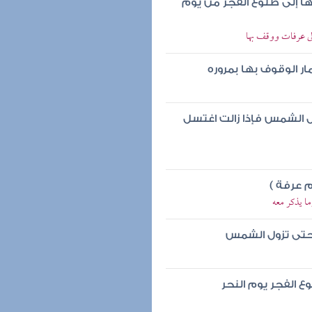
ا إلى طلوع الفجر من يوم
لى عرفات ووقف بها
مار الوقوف بها بمروره
ول الشمس فإذا زالت اغتسل
م عرفة )
ما يذكر معه
حتى تزول الشمس
 الفجر يوم النحر