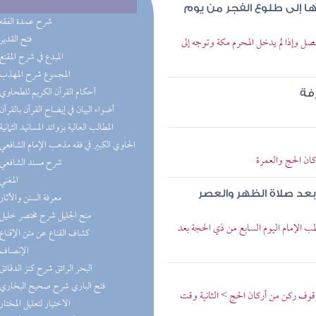
ا إلى طلوع الفجر من يوم
(7) شرح عمدة الفقه
(4) فتح القدير
صل وإذا لم يدخل المحرم مكة وتوجه إلى
(4) المبدع في شرح المقنع
(3) المجموع شرح المهذب
(3) أحكام القرآن الكريم للطحاوي
فة
(3) أضواء البيان في إيضاح القرآن بالقرآن
(2) المطالب العالية بزوائد المسانيد الثمانية
(2) الحاوي الكبير في فقه مذهب الإمام الشافعي
كان الحج والعمرة
(2) شرح مسند الشافعي
(2) المغني
بعد صلاة الظهر والعصر
(2) معرفة السنن والآثار
(2) منح الجليل شرح مختصر خليل
الإمام اليوم السابع من ذي الحجة بعد
(2) كشاف القناع عن متن الإقناع
(2) الإنصاف
(2) البحر الرائق شرح كنز الدقائق
(2) فتح الباري شرح صحيح البخاري
وف ركن من أركان الحج > الثانية وقت
(1) الاختيار لتعليل المختار