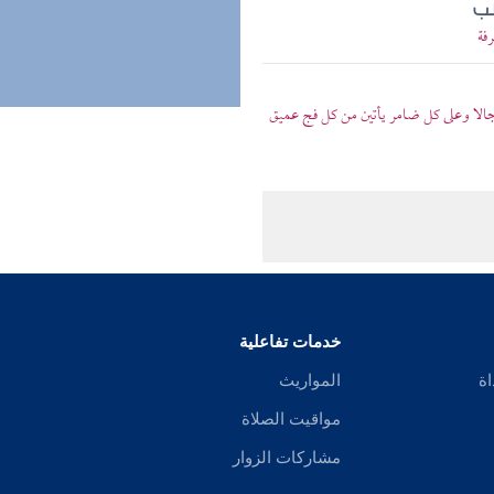
طب
فة
رجالا وعلى كل ضامر يأتين من كل فج عميق
خدمات تفاعلية
اة
المواريث
مواقيت الصلاة
مشاركات الزوار