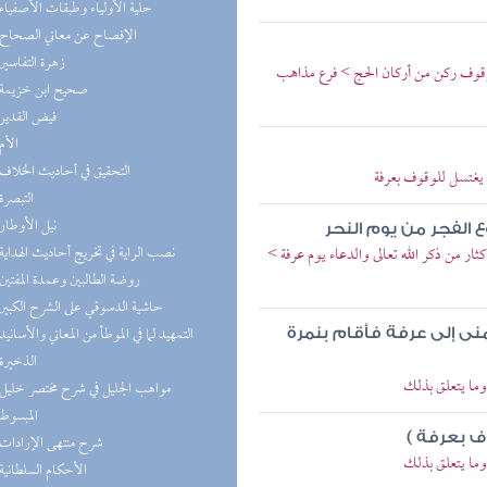
(1) حلية الأولياء وطبقات الأصفياء
(1) الإفصاح عن معاني الصحاح
(1) زهرة التفاسير
وقوف ركن من أركان الحج > فرع مذاهب
(1) صحيح ابن خزيمة
(1) فيض القدير
(1) الأم
(1) التحقيق في أحاديث الخلاف
يغتسل للوقوف بعرفة
(1) التبصرة
(1) نيل الأوطار
الفجر من يوم النحر
(1) نصب الراية في تخريج أحاديث الهداية
ر من ذكر الله تعالى والدعاء يوم عرفة >
(1) روضة الطالبين وعمدة المفتين
(1) حاشية الدسوقي على الشرح الكبير
(1) التمهيد لما في الموطأ من المعاني والأسانيد
نى إلى عرفة فأقام بنمرة
(1) الذخيرة
وما يتعلق بذلك
(1) مواهب الجليل في شرح مختصر خليل
(1) المبسوط
ف بعرفة )
(1) شرح منتهى الإرادات
وما يتعلق بذلك
(1) الأحكام السلطانية