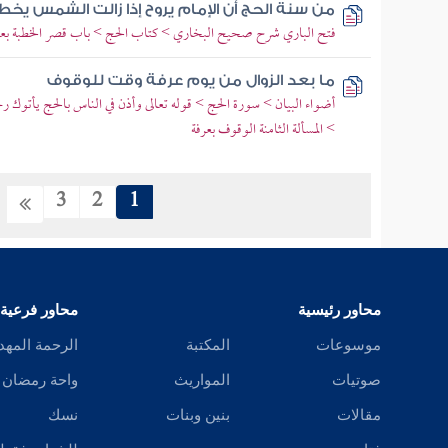
من سنة الحج أن الإمام يروح إذا زالت الشمس يخ
فتح الباري شرح صحيح البخاري > كتاب الحج > باب قصر الخطبة بعر
ما بعد الزوال من يوم عرفة وقت للوقوف
أضواء البيان > سورة الحج > قوله تعالى وأذن في الناس بالحج يأتوك 
> المسألة الثامنة الوقوف بعرفة
3
2
1
محاور رئيسية
محاور فرعية
موسوعات
المكتبة
الرحمة المهد
صوتيات
المواريث
واحة رمضان
مقالات
بنين وبنات
نسك