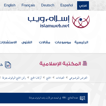
عربي
Español
Deutsch
Français
English
الرئيسية
موسوعات
مقالات
الفتوى
الاستشارات
المكتبة الإسلامية
كتب
العرض الموضوعي
العبادات
الحج
أركان الحج
ركن الحج الوقوف بعرفة
عدد النتائج : 66
في البحث عن (أول وقت الوقوف بعرفة)