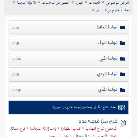
العرض الموضوعي
العبادات
طهارة
التطهير من النجاسات
الأعيان النجسة
تراجم الأعلام
نجاسة الخارج من السبيلين
نجاسة الغائط
19
نجاسة البول
88
نجاسة المني
321
نجاسة الودي
29
نجاسة المذي
304
عدد النتائج : 8
في البحث عن (نجاسة الخارج من السبيلين)
خرج من فرجه دود
المجموع شرح المهذب > كتاب الطهارة > باب إزالة النجاسة > فرع مسائل
تتعلق بالنجاسات > الزرع النابت على السرجين