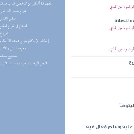
(3) المفهم لما أشكل من تلخيص كتاب مسلم
لوضوء من المذي
(3) شرح مسند الشافعي
(3) فيض القدير
 للصلاة
(3) المبدع في شرح المقنع
لوضوء من المذي
(3) الفروع
(3) إحكام الإحكام شرح عمدة الأحكام
(3) معرفة السنن والآثار
لوضوء من المذي
(3) صحيح مسلم
(2) البحر الزخار المعروف بمسند البزار
اة
ليتوضأ
ه عليه وسلم فقال فيه