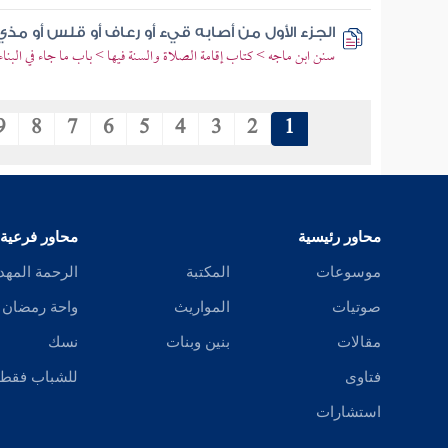
الجزء الأول من أصابه قيء أو رعاف أو قلس أو م
سنن ابن ماجه > كتاب إقامة الصلاة والسنة فيها > باب ما جاء في البناء
9
8
7
6
5
4
3
2
1
محاور رئيسية
محاور فرعية
موسوعات
المكتبة
الرحمة المهد
صوتيات
المواريث
واحة رمضان
مقالات
بنين وبنات
نسك
فتاوى
للشباب فقط
استشارات