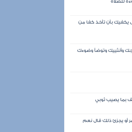
ه للصلاة
 يكفيك بأن تأخذ كفا من
ك وأنثييك وتوضأ وضوءك
يف بما يصيب ثوبي
أو يجزئ ذلك قال نعم