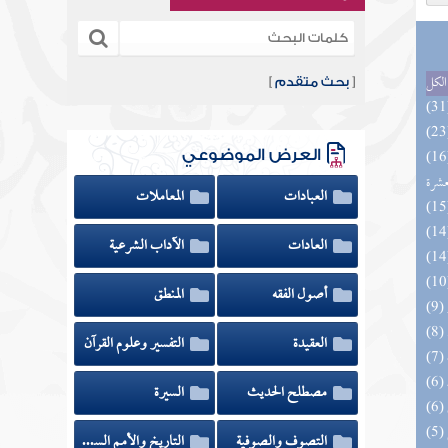
الكل
[
بحث متقدم
]
المهرة بالفوائد المبتكرة من أطراف
العرض الموضوعي
عشرة
العبادات
المعاملات
العادات
الآداب الشرعية
أصول الفقه
المنطق
العقيدة
التفسير وعلوم القرآن
مصطلح الحديث
السيرة
التصوف والصوفية
التاريخ والأمم السابقة