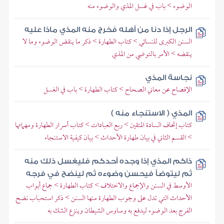
الوضوء > باب في غسل المذي والوضوء منه
الرجل إذا دنا من أهله فخرج منه المذي ماذا عليه
السنن الكبرى للنسائي > كتاب الطهارة > ذكر ما ينقض الوضوء وما لا
ينقضه > الأمر بالتوضي من المذي
نجاسة المذي
الإفصاح عن معاني الصحاح > كتاب الطهارة > باب في الغسل
المذي ( الاستنجاء منه )
كتاب إتحاف السادة المتقين > ربع العبادات > كتاب أسرار الطهارة ومهماتها
> القسم الثاني في بيان طهارة الأحداث > بيان كيفية الاستنجاء
ذاكم المذي إذا وجده أحدكم فليغسل ذلك منه
ثم ليتوضأ فيحسن وضوءه ثم لينضح في فرجه
الأوسط في السنن والإجماع والاختلاف > كتاب الطهارة > جماع أبواب
الأحداث التي تدل على وجوب الطهارة منها السنن > ذكر استحباب نضح
الفرج بعد الوضوء ليدفع به وساوس الشيطان وينزع الشك به