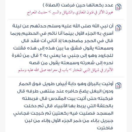
عدد ركعاتها حين فرضت (الصلاة )
عيون الأثر في فنون المغازي والشمائل والسير > حديث المعراج
أن نبي الله صلى الله عليه وسلم حدثهم عن ليلة
أسري به الجزء الأول بينما أنا نائم في الحطيم وربما
قال في الحجر مضطجعا إذ أتاني آت فقد قال
وسمعته يقول فشق ما بين هذه إلى هذه فقلت
للجارود وهو إلى جنبي ما يعني به ؟ قال من ثغرة
نحره إلى شعرته وسمعته يقول من قصه
الأنوار في شمائل النبي المختار > باب في معراجه صلى الله عليه وسلم
أوتيت بالبراق وهو دابة أبيض طويل فوق الحمار
ودون البغل يضع حافره عند منتهى طرفه قال
فركبته حتى أتيت بيت المقدس قال فربطته
بالحلقة التي يربط بها الأنبياء قال ثم دخلت
المسجد فصليت فيه ركعتين ثم خرجت فجاءني
جبريل بإناء من خمر الجزء الأول وإناء من لبن
فاخترت