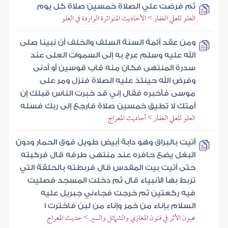
ثم فرضت علي الصلاة خمسين صلاة كل يوم
العلو للعلي الغفار > الأحاديث المتواترة الواردة في العلو
ومن عقد أئمة السنة السلف والخلف أن نبينا صلى
الله عليه وسلم عرج به إلى السموات العلى عند
سدرة المنتهى فكان منه قاب قوسين أو أدنى
وفرض الله حينئذ عليه الصلاة فنزل ومر على
موسى فأخبره فقال إني قد خبرت الناس قبلك إن
أمتك لا تطيق خمسين صلاة فارجع إلى ربك فسله
العلو للعلي الغفار > أحاديث المعراج
أتيت بالبراق وهو دابة أبيض طويل فوق الحمار ودون
البغل يضع حافره عند منتهى طرفه قال فركبته
حتى أتيت بيت المقدس قال فربطته بالحلقة التي
تربط بها الأنبياء قال ثم دخلت المسجد فصليت
فيه ركعتين ثم خرجت فجاءني جبريل عليه
السلام بإناء من خمر وإناء من لبن فاخترت ا
عيون الأثر في فنون المغازي والشمائل والسير > حديث المعراج