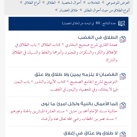
العرض الموضوعي
المعاملات
أحوال شخصية
الطلاق
أنواع الطلاق
تراجم الأعلام
أنواع الطلاق من حيث أحوال المطلق
طلاق الغضبان
عدد النتائج : 80
في البحث عن (طلاق الغضبان)
الطلاق في الغضب
عمدة القاري شرح صحيح البخاري > كتاب الطلاق > باب الطلاق في
الإغلاق والكره والسكران والمجنون وأمرهما والغلط والنسيان في الطلاق
والشرك
الغضبان لا يلزمه يمين ولا طلاق ولا عتق
التوضيح لشرح الجامع الصحيح > كتاب الأيمان والنذور > باب اليمين
فيما لا يملك، وفي المعصية، واليمين في الغضب
إنما الأعمال بالنية ولكل امرئ ما نوى
حاشية مسند الإمام أحمد بن حنبل > مسند العشرة المبشرين بالجنة وغيرهم
> مسند عمر بن الخطاب رضي الله تعالى عنه وأرضاه
لا طلاق ولا عتاق في إغلاق