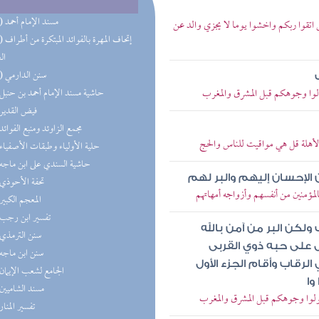
(16) مسند الإمام أحمد
اس اتقوا ربكم واخشوا يوما لا يجزي والد عن
(16) إتحاف 
ال
(13) سنن الدارمي
تولوا وجوهكم قبل المشرق والمغرب
(8) حاشية مسند الإمام أحمد بن حنبل
(8) فيض القدير
(8) مجمع الزاوئد ومنبع الفوائد
الأهلة قل هي مواقيت للناس والحج
(5) حلية الأولياء وطبقات الأصفياء
(4) حاشية السندي على ابن ماجه
ن الإحسان إليهم والبر لهم
(4) تحفة الأحوذي
المؤمنين من أنفسهم وأزواجه أمهاتهم
(4) المعجم الكبير
(4) تفسير ابن رجب
لكن البر من آمن بالله
(4) سنن الترمذي
ال على حبه ذوي القربى
(4) سنن ابن ماجه
لرقاب وأقام الجزء الأول
(4) الجامع لشعب الإيمان
وا
(3) مسند الشاميين
 تولوا وجوهكم قبل المشرق والمغرب
(3) تفسير المنار