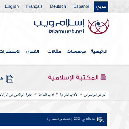
عربي
Español
Deutsch
Français
English
الرئيسية
موسوعات
مقالات
الفتوى
الاستشارات
المكتبة الإسلامية
كتب
العرض الموضوعي
الآداب الشرعية
آداب المعاملة
حقوق الوالدين على الأولاد
عدد النتائج : 232
في البحث عن (حقيقة البر)