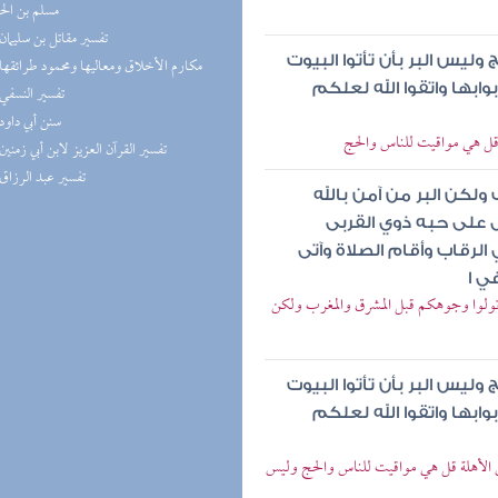
مسلم بن ال
(2) تفسير مقاتل بن سليمان
يس البر بأن تأتوا البيوت
(2) مكارم الأخلاق ومعاليها ومحمود طرائقها
ابها واتقوا الله لعلكم
(2) تفسير النسفي
(2) سنن أبي داود
 قل هي مواقيت للناس والحج
(2) تفسير القرآن العزيز لابن أبي زمنين
(2) تفسير عبد الرزاق
لكن البر من آمن بالله
ال على حبه ذوي القربى
الرقاب وأقام الصلاة وآتى
ي ا
ن تولوا وجوهكم قبل المشرق والمغرب ولكن
يس البر بأن تأتوا البيوت
ابها واتقوا الله لعلكم
ن الأهلة قل هي مواقيت للناس والحج وليس