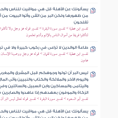
يسألونك عن الأهلة قل هي مواقيت للناس والحج ول
من ظهورها ولكن البر من اتقى وأتوا البيوت من أبو
تفلحون
تفسير ابن عطية > تفسير سورة البقرة > تفسير قوله عز وجل ولا تأكلوا أم
لتأكلوا فريقا من أموال الناس بالإثم وأنتم تعلمون
طاعة الوالدين لا تراعى في ركوب كبيرة ولا في ت
تفسير ابن عطية > تفسير سورة لقمان > قوله عز وجل ووصينا الإنسان بو
عامين
ليس البر أن تولوا وجوهكم قبل المشرق والمغرب و
واليوم الآخر والملائكة والكتاب والنبيين وآتى الم
واليتامى والمساكين وابن السبيل والسائلين وفي 
الزكاة والموفون بعهدهم إذا عاهدوا والصابرين ف
تفسير أبو السعود > تفسير سورة البقرة > تفسير قوله تعالى ليس البر 
يسألونك عن الأهلة قل هي مواقيت للناس والحج ول
من ظهورها ولكن البر من اتقى وأتوا البيوت من أبو