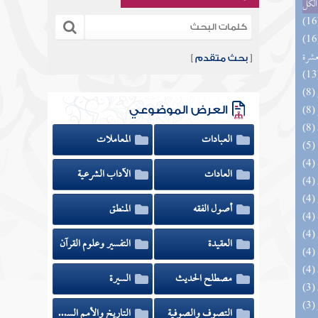
الكل
المهرة بالفوائد المبتكرة من أطراف
عشرة
[
بحث متقدم
]
العرض الموضوعي
العبادات
المعاملات
العادات
الآداب الشرعية
أصول الفقه
المنطق
العقيدة
التفسير وعلوم القرآن
مصطلح الحديث
السيرة
التصوف والصوفية
التاريخ والأمم السابقة