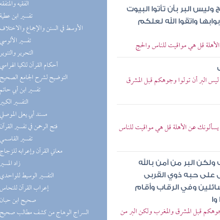
(3) الفقيه والمتفقه
يس البر بأن تأتوا البيوت
(3) تفسير ابن عطية
ابها واتقوا الله لعلكم
(3) الأوسط في السنن والإجماع والاختلاف
(3) تفسير الألوسي
 الأهلة قل هي مواقيت للناس والحج
(3) التحرير والتنوير
(3) أحكام القرآن للكيا الهراسي
(3) التوضيح لشرح الجامع الصحيح
لى ليس البر أن تولوا وجوهكم قبل المشرق
(3) تفسير ابن أبي حاتم
(3) التفسير الكبير
(2) مسند أبي يعلى الموصلي
(2) فتح الرحمن في تفسير القرآن
عالى يسألونك عن الأهلة قل هي مواقيت للناس
(2) تفسير القاسمي
(2) معاني القرآن وإعرابه للزجاج
(2) زاد المسير
لكن البر من آمن بالله
(2) التفسير الوسيط للواحدي
ال على حبه ذوي القربى
(2) إعراب القرآن للنحاس
سائلين وفي الرقاب وأقام
(2) صحيح ابن حبان
وا
وجوهكم قبل المشرق والمغرب ولكن البر من