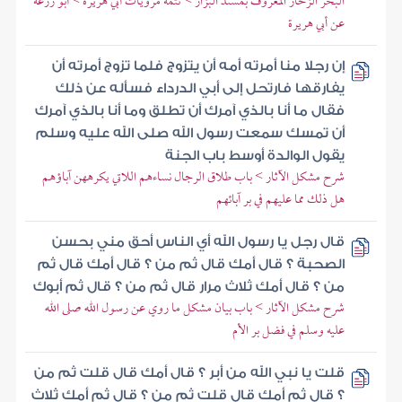
البحر الزخار المعروف بمسند البزار > تتمة مرويات أبي هريرة > أبو زرعة
عن أبي هريرة
إن رجلا منا أمرته أمه أن يتزوج فلما تزوج أمرته أن
يفارقها فارتحل إلى أبي الدرداء فسأله عن ذلك
فقال ما أنا بالذي آمرك أن تطلق وما أنا بالذي آمرك
أن تمسك سمعت رسول الله صلى الله عليه وسلم
يقول الوالدة أوسط باب الجنة
شرح مشكل الآثار > باب طلاق الرجال نساءهم اللاتي يكرههن آباؤهم
هل ذلك مما عليهم في بر آبائهم
قال رجل يا رسول الله أي الناس أحق مني بحسن
الصحبة ؟ قال أمك قال ثم من ؟ قال أمك قال ثم
من ؟ قال أمك ثلاث مرار قال ثم من ؟ قال ثم أبوك
شرح مشكل الآثار > باب بيان مشكل ما روي عن رسول الله صلى الله
عليه وسلم في فضل بر الأم
قلت يا نبي الله من أبر ؟ قال أمك قال قلت ثم من
؟ قال ثم أمك قال قلت ثم من ؟ قال ثم أمك ثلاث