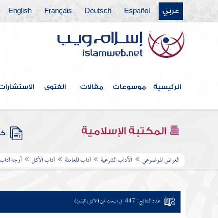
عربي
Español
Deutsch
Français
English
الرئيسية
موسوعات
مقالات
الفتوى
الاستشارات
المكتبة الإسلامية
كتب
العرض الموضوعي
الآداب الشرعية
آداب المعاملة
آداب الأكل
أوجه آداب 
عدد النتائج : 447
في البحث عن (الأكل باليمين)