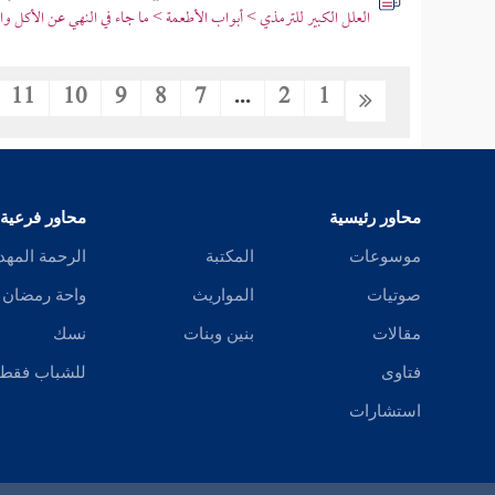
العلل الكبير للترمذي > أبواب الأطعمة > ما جاء في النهي عن الأكل و
11
10
9
8
7
...
2
1
محاور رئيسية
محاور فرعية
موسوعات
المكتبة
الرحمة المهد
صوتيات
المواريث
واحة رمضان
مقالات
بنين وبنات
نسك
فتاوى
للشباب فقط
استشارات