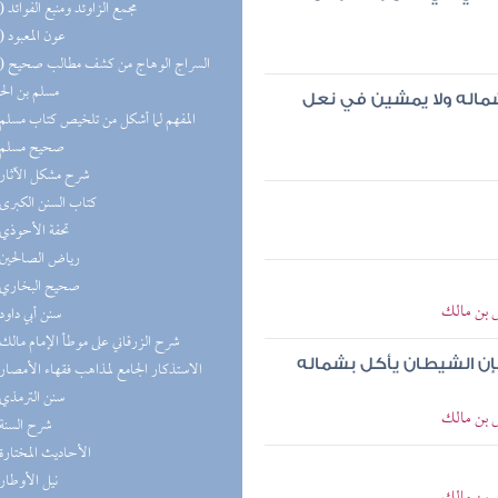
(10) مجمع الزاوئد ومنبع الفوائد
(10) عون المعبود
(10) السر
مسلم بن ال
بشماله ولا يمشين في نعل
(9) المفهم لما أشكل من تلخيص كتاب مسلم
(8) صحيح مسلم
(7) شرح مشكل الآثار
(7) كتاب السنن الكبرى
(7) تحفة الأحوذي
(7) رياض الصالحين
(6) صحيح البخاري
س بن مالك
(6) سنن أبي داود
(5) شرح الزرقاني على موطأ الإمام مالك
إن الشيطان يأكل بشماله
(5) الاستذكار الجامع لمذاهب فقهاء الأمصار
(4) سنن الترمذي
س بن مالك
(4) شرح السنة
(4) الأحاديث المختارة
(4) نيل الأوطار