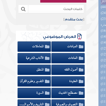
الكل
المهرة بالفوائد المبتكرة من أطراف
[
بحث متقدم
]
عشرة
العرض الموضوعي
العبادات
المعاملات
العادات
الآداب الشرعية
أصول الفقه
المنطق
العقيدة
التفسير وعلوم القرآن
مصطلح الحديث
السيرة
التصوف والصوفية
التاريخ والأمم السابقة