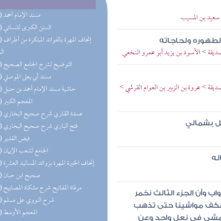
(44) مسند الإمام أحمد
> سعيد بن المسيب
(24) السنن الكبرى للنسائي
(23) إتحاف 
 لطهوره ولحاجاته
الصديقة > الأسود بن يزيد أبو عمرو النخعي
ال
(16) التوضيح لشرح الجامع الصحيح
(14) مسند أبي يعلى الموصلي
صديقة > عروة بن الزبير بن العوام القرشي >
(14) حاشية مسند الإمام أحمد بن حنبل
(12) المعجم الكبير
(12) عمدة القاري شرح صحيح البخاري
كل بشمالي
(12) فتح الباري شرح صحيح البخاري
(12) فيض القدير
(11) الجامع لشعب الإيمان
له
(11) إتحاف الخيرة المهرة بزوائد المسانيد العشرة
(11) صحيح ابن حبان
(11) مرقاة المفاتيح شرح مشكاة المصابيح
اب وأن الجزء الثالث نخمر
(11) شرح النووي على مسلم
ن نكف مواشينا حتى تذهب
(11) المعجم الأوسط
يمشي في نعل واحد وعن