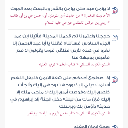
لا يؤمن عبد حتى يؤمن بالقدر وبالبعث بعد الموت
الأحاديث المختارة > من حديث أمير المؤمنين أبي الحسن علي بن أبي طالب
> ربعي بن حراش الغطفاني عن علي عليه السلام
حججنا واعتمرنا ثم قدمنا المدينة فأتينا ابن عمر
الجزء السادس فسألناه فقلنا يا أبا عبد الرحمن إنا
نغزو في هذه الأرض فنلقى قوما يقولون لا قدر
فأعرض بوجهه عنا
السنن الكبرى للنسائي > كتاب العلم > توقير العلماء
إذا اضطجع أحدكم على شقه الأيمن فليقل اللهم
أسلمت ديني إليك ووجهت وجهي إليك وألجأت
ظهري إليك وفوضت أمري إليك لا منجى منك إلا
إليك فإن مات من ليلته دخل الجنة زاد إبراهيم في
حديثه وأؤمن بك وبرسلك
السنن الكبرى للنسائي > كتاب عمل اليوم والليلة > نوع آخر
صحة إيمان المقلد