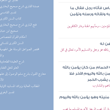
(2) تفسير أبي السعود
(2) عمدة القاري شرح صحيح البخاري
ناس فأتاه رجل فقال ما
(2) تفسير القاسمي
ابه ولقائه ورسله وتؤمن
(2) كتاب السنن الكبرى
(2) فتح الباري شرح صحيح البخاري
ؤمنين ، ومآبهم الجنة ودار الكافرين
(2) صحيح ابن حبان
(2) أحكام القرآن للجصاص
(2) السنن الكبرى للنسائي
هن له
الله عز وجل والتسليم لأمره تعالى في كل
والم
(2) شرح العقيدة الطحاوية
(2) العلو للعلي الغفار
 الحمام من كان يؤمن بالله
ن بالله واليوم الآخر فلا
الأ
ل يشرب الخمر
طاعم والمشارب
(2) المطالب العالية بزوائد المسانيد الثمانية
(1) تفسير البغوي
منيته وهو يؤمن بالله واليوم
في أن يحب الرجل لأخ يه المسلم ما يحب