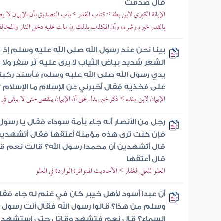
قال صدقت
الإبانة الكبرى لابن بطة > كتاب القدر > باب التصديق بأن الإيمان لا
بالقدر خيره وشره، وأن المكذب بذلك إن مات عليه دخل النار والمخال
بينا نحن عند رسول الله صلى الله عليه وسلم إذ
الشعر شديد بياض الثياب لا يرى عليه أثر سفر ول
يدي رسول الله صلى الله عليه وسلم فأسند ركبت
على فخذيه فقال أخبرني عن الإسلام ما الإسلام ؟
الإيمان لابن منده > ذكر خبر يدل على أن الإيمان ينقص حتى لا يبقى في
رجل من الأنصار أنه جاء بأمة سوداء فقال يا رسول
فإن كنت ترى هذه مؤمنة أعتقها فقال أتشهدين أن 
قال أتشهدين أن محمدا رسول الله؟ قالت نعم ق
قال أعتقها
العلو للعلي الغفار > الأحاديث المتواترة الواردة في العلو
أن عبدا أسود لأهل خيبر كان في غنم له جاء فقال
وسلم من هذا؟ قالوا رسول الله فقال أنت رسول ا
السماء؟ قال نعم فتشهد وقاتل حتى استشهد ر