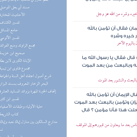
(5) مسند أبي يعلى الموصلي
خيره وشره من الله عز وجل
(5) الأحاديث المختارة
(4) تفسير الكشاف
ان فقال أن تؤمن بالله
(4) جامع المسائل
ر خيره وشره
(4) تفسير الألوسي
باليوم الآخر
(3) مجمع الزاوئد ومنبع الفوائد
(3) صحيح ابن خزيمة
ال فقال يا رسول الله ما
(3) الإبانة الكبرى لابن بطة
سله وبالبعث من بعد الموت
(3) مجموع فتاوى ابن تيمية
(3) شرح أصول اعتقاد أهل السنة والجماعة
بالبعث والنشور بعد الموت
(3) البحر الزخار المعروف بمسند البزار
(3) إتحاف الخيرة المهرة بزوائد المسانيد العشرة
 الإيمان أن تؤمن بالله
(3) تفسير ابن كثير
يزان وتؤمن بالبعث بعد الموت
(3) حلية الأولياء وطبقات الأصفياء
علت هذا فأنا مؤمن ؟ قال
(3) كتاب الشريعة
اس بعد ما يبعثون من قبورهم إلى الموقف
نس