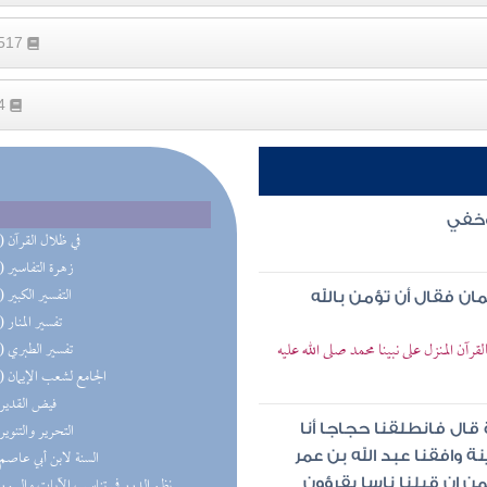
5517
44
 وخفي
(19) في ظلال القرآن
(16) زهرة التفاسير
(15) التفسير الكبير
ان فقال أن تؤمن بالله
(13) تفسير المنار
رآن المنزل على نبينا محمد صلى الله عليه
(10) تفسير الطبري
(10) الجامع لشعب الإيمان
(7) فيض القدير
(7) التحرير والتنوير
قال فانطلقنا حجاجا أنا
(6) السنة لابن أبي عاصم
 وافقنا عبد الله بن عمر
(6) نظم الدرر في تناسب الآيات والسور
من إن قبلنا ناسا يقرؤون