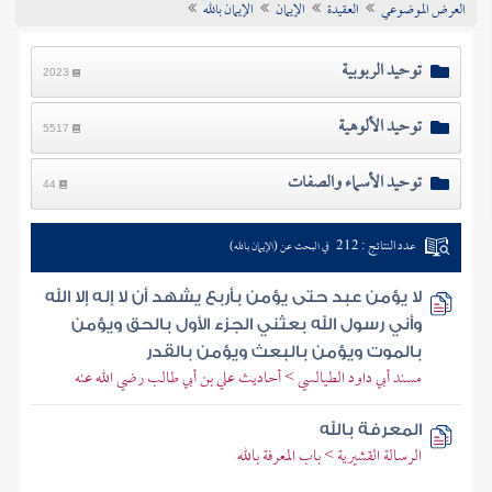
العرض الموضوعي
العقيدة
الإيمان
الإيمان بالله
تراجم الأعلام
توحيد الربوبية
2023
توحيد الألوهية
5517
توحيد الأسماء والصفات
44
عدد النتائج : 212
في البحث عن (الإيمان بالله)
لا يؤمن عبد حتى يؤمن بأربع يشهد أن لا إله إلا الله
وأني رسول الله بعثني الجزء الأول بالحق ويؤمن
بالموت ويؤمن بالبعث ويؤمن بالقدر
مسند أبي داود الطيالسي > أحاديث علي بن أبي طالب رضي الله عنه
المعرفة بالله
الرسالة القشيرية > باب المعرفة بالله