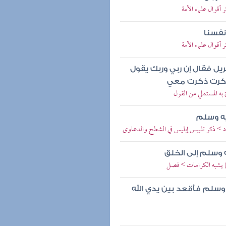
أقوال علماء الأمة
نفسنا
أقوال علماء الأمة
يل فقال إن ربي وربك يقول
 ذكرت ذكرت معي
به المستملي من القول
يه وسلم
هاد > ذكر تلبيس إبليس في الشطح والدعاوى
 وسلم إلى الخلق
ما يشبه الكرامات > فصل
 وسلم فأقعد بين يدي الله