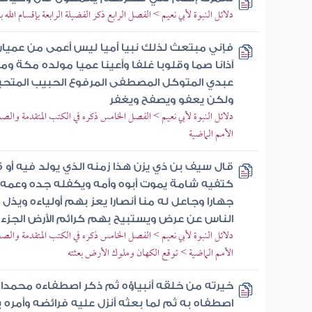
دلائل النبوة لأبي نعيم > الفصل الرابع ذكر الفضيلة الرابعة بإقسام الله ب
فإني مبتعث لذلك نبيا أميا ليس أعمى من عميان و
آذانا صما وقلوبا غلفا وأعينا عميا مولده مكة 
عبدي المتوكل المصطفى المرفوع الحبيب المتحبب 
ولكن يعفو ويصفح ويغفر
دلائل النبوة لأبي نعيم > الفصل الخامس ذكره في الكتب المتقدمة والصحف
الأمم الماضية
قال سيف بن ذي يزن هذا زمنه الذي يولد فيه أو 
كتفيه شامة يموت أبوه وأمه ويكفله جده وعمه وقد
جهارا وجاعل له منا أنصارا يعز بهم أولياءه ويذ
الناس عن عرض ويستبيح بهم كرائم الأرض الجزء ا
دلائل النبوة لأبي نعيم > الفصل الخامس ذكره في الكتب المتقدمة والصحف
الأمم الماضية > توقع الكهان وملوك الأرض بعثته
خيرته من خلقه أنبياؤه ثم ذكر اصطفاءه محمدا 
اصطفاه به ثم لما بعثه أنزل عليه فرائضه وأمره ب