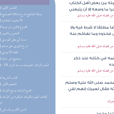
بته من بعض أهل الكتاب
(55) التفسير الكبير
 ما وسعه إلا أن يتبعني
(38) مرقاة المفاتيح شرح مشكاة المصابيح
به من فضله صلى الله عليه وسلم
(36) الأحاديث المختارة
(35) مجموع فتاوى ابن تيمية
ا مطلقا لا شرط فيه ولا
(33) التحرير والتنوير
ل فخذوه وما نهاكم عنه
(33) مسند أبي يعلى الموصلي
به من فضله صلى الله عليه وسلم
(31) شرح النووي على مسلم
(26) تحفة الأحوذي
(25) صحيح ابن حبان
سمه في كتابه عند ذكر
(24) البحر 
ده
به من فضله صلى الله عليه وسلم
(23) كتاب الشريعة
 محمد صلى الله عليه وسلم
(22) المعجم الكبير
اته فقال لعمرك إنهم لفي
(20) مجمع الزاوئد ومنبع الفوائد
(18) إتحاف 
حياته
ال
(18) السنن الكبرى للنسائي
 يا محمد