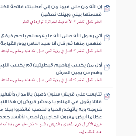
إن الله من علي فيما من إني أعطيتك فاتحة الك
قسمتها بيني وبينك نصفين
العلو للعلي الغفار > الأحاديث المتواترة الواردة في العلو
أتي رسول الله صلى الله عليه وسلم بلحم فرفع إل
فنهس منها ثم قال أنا سيد الناس يوم القيامة
العلو للعلي الغفار > فصل في رؤية النبي صلى الله عليه وسلم ربه ليلتئذ
أول من يكسى إبراهيم قبطيتين ثم يكسى النبي
وهم عن يمين العرش
العلو للعلي الغفار > فصل في رؤية النبي صلى الله عليه وسلم ربه ليلتئذ
تتابعت على قريش سنون ذهبن بالأموال وأشفي
قائلا يقول في المنام يا معشر قريش إن هذا الن
خروجه وبه يأتيكم الحيا والخصب فانظروا رجلا 
عظاما أبيض مقرون الحاجبين أهدب الأشفار جعد
عيون الأثر في فنون المغازي والشمائل والسير > ذكر الخبر عن وفاة أمه 
عبد المطلب إياه