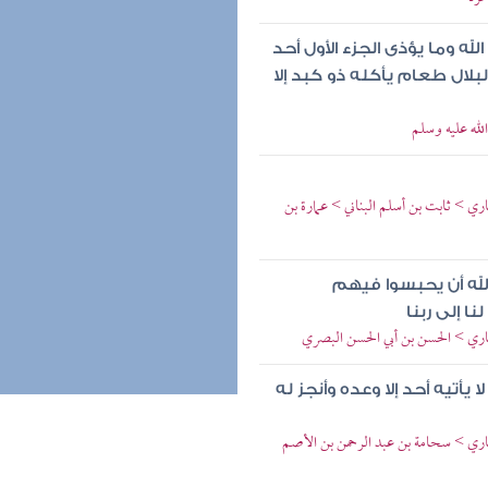
له وما يؤذى الجزء الأول أحد
بلال طعام يأكله ذو كبد إلا
الله عليه وسلم
ري > ثابت بن أسلم البناني > عمارة بن
لله أن يحبسوا فيهم
 إلى ربنا
صاري > الحسن بن أبي الحسن البصري
يأتيه أحد إلا وعده وأنجز له
نصاري > سحامة بن عبد الرحمن بن الأصم