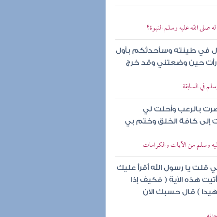
ه صلى الله عليه وسلم النبوة؟
جدل في طينته وسأحدثكم بأول
ي رأت حين وضعتني وقد خرج
سلم في السابقة
صرت بالرعب وأحلت لي
 إلى كافة الخلق وختم بي
 عليه وسلم من الآيات والكرامات
 قلت يا رسول الله أقرأ عليك
يت هذه الآية ( فكيف إذا
يدا ) قال حسبك الآن
حزنه