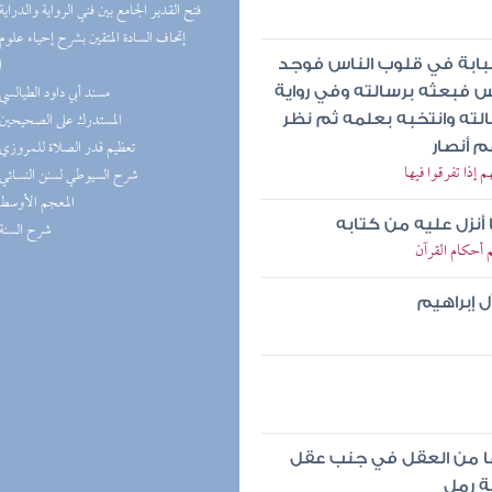
(8) فتح القدير الجامع بين فني الرواية والدراية
ا
 شبابة في قلوب الناس فوجد
(8) مسند أبي داود الطيالسي
 فبعثه برسالته وفي رواية
(8) المستدرك على الصحيحين
الته وانتخبه بعلمه ثم نظر
(7) تعظيم قدر الصلاة للمروزي
 أنصار
إذا تفرقوا فيها
(7) شرح السيوطي لسنن النسائي
(7) المعجم الأوسط
 أنزل عليه من كتابه
(7) شرح السنة
 أحكام القرآن
 إبراهيم
عها من العقل في جنب عقل
ة رمل