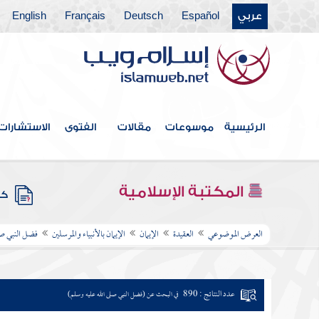
عربي
Español
Deutsch
Français
English
الرئيسية
موسوعات
مقالات
الفتوى
الاستشارات
المكتبة الإسلامية
كتب
العرض الموضوعي
العقيدة
الإيمان
الإيمان بالأنبياء والمرسلين
فضل النبي صل
عدد النتائج : 890
في البحث عن (فضل النبي صلى الله عليه وسلم)