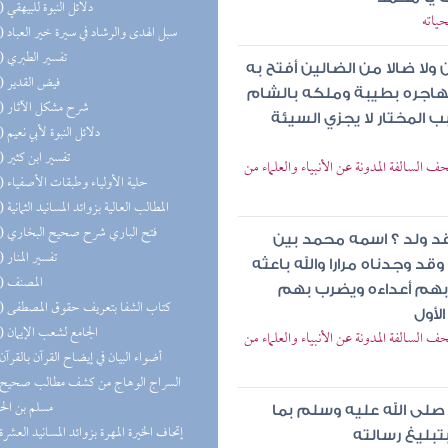
(16) دلائل النبوة للبيهقي
حياته
(16) سبل الهدى والرشاد في سيرة خير العباد
(15) تفسير الطبري
لا ضالا من الضالين أفتح به
(15) فيض القدير
ومهاجره بطيبة وملكه بالشام
(15) شرح مشكل الآثار
المختار لا يجزي السيئة
(15) دلائل النبوة لأبي نعيم
(14) تفسير ابن كثير
 السالفة المدونة عن الأنبياء والعلماء من
(13) حلية الأولياء وطبقات الأصفياء
(12) المطالب العالية بزوائد المسانيد الثمانية
(11) فتح الباري شرح صحيح البخاري
قد ولد ؟ اسمه محمد بين
(11) تفسير المنار
 وجدناه مرارا والله باعثه
(11) المصنف
ل بهم أعداءه ويضرب بهم
(10) كتاب الشفا بتعريف حقوق المصطفى
لأول
(10) الجامع لشعب الإيمان
 السالفة المدونة عن الأنبياء والعلماء من
(9) أضواء البيان في إيضاح القرآن بالقرآن
مسلم بن ال
صلى الله عليه وسلم بما
(9) إتحاف الخيرة المهرة بزوائد المسانيد العشرة
تبليغ رسالته