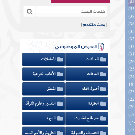
الكل
[
بحث متقدم
]
العرض الموضوعي
العبادات
المعاملات
العادات
الآداب الشرعية
الزخار المعروف بمسند البزار 10 -
18
أصول الفقه
المنطق
العقيدة
التفسير وعلوم القرآن
المهرة بالفوائد المبتكرة من أطراف
مصطلح الحديث
السيرة
عشرة
التصوف والصوفية
التاريخ والأمم السابقة