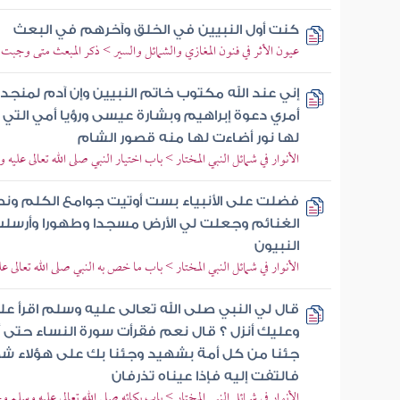
كنت أول النبيين في الخلق وآخرهم في البعث
عيون الأثر في فنون المغازي والشمائل والسير > ذكر المبعث متى وجبت ل
إني عند الله مكتوب خاتم النبيين وإن آدم لمن
أمري دعوة إبراهيم وبشارة عيسى ورؤيا أمي الت
لها نور أضاءت لها منه قصور الشام
الأنوار في شمائل النبي المختار > باب اختيار النبي صلى الله تعالى عليه و
فضلت على الأنبياء بست أوتيت جوامع الكلم ون
الغنائم وجعلت لي الأرض مسجدا وطهورا وأرسلت
النبيون
الأنوار في شمائل النبي المختار > باب ما خص به النبي صلى الله تعالى
قال لي النبي صلى الله تعالى عليه وسلم اقرأ علي
وعليك أنزل ؟ قال نعم فقرأت سورة النساء حتى أت
جئنا من كل أمة بشهيد وجئنا بك على هؤلاء شه
فالتفت إليه فإذا عيناه تذرفان
الأنوار في شمائل النبي المختار > باب بكائه صلى الله تعالى عليه وسلم و