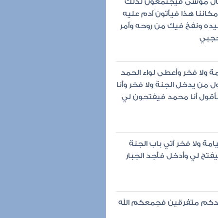
وقال موسى فيجتمعون لذلك
كاننا هذا فيأتون آدم عليه
 بيده ونفخ فيك من روحه وأمر
حجبي
ة ولا فخر وأعطى لواء الحمد
ول من يدخل الجنة ولا فخر وأنا
أقول أنا محمد فيفتحون لي
مة ولا فخر آتي باب الجنة
فتح لي وأدخل فأجد الجبار
 أجدكم متفرقين فجمعكم الله