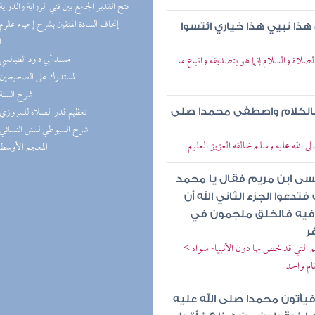
(8) فتح القدير الجامع بين فني الرواية والدراية
هذا نبيي هذا خياري ائتسوا
ا
(8) مسند أبي داود الطيالسي
لصلاة والسلام إنما هو بتصديقه واتباع ما
(8) المستدرك على الصحيحين
(7) شرح السنة
(7) تعظيم قدر الصلاة للمروزي
بالكلام واصطفى محمدا صلى
(7) شرح السيوطي لسنن النسائي
ى الله عليه وسلم خالقه العزيز العليم
(7) المعجم الأوسط
عيسى ابن مريم فقال يا محمد
تدعوا الجزء الثاني الله أن
 فيه فالخلق ملجمون في
ر
 التي قد خص بها دون الأنبياء سواه >
قام واحد
فيأتون محمدا صلى الله عليه