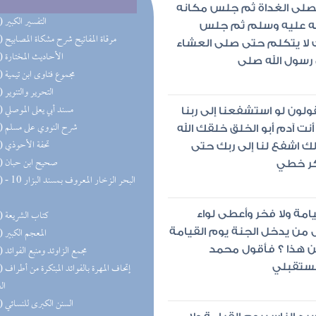
فصلى الغداة ثم جلس مكانه
(55) التفسير الكبير
له عليه وسلم ثم جلس
(38) مرقاة المفاتيح شرح مشكاة المصابيح
 لا يتكلم حتى صلى العشاء
(36) الأحاديث المختارة
 رسول الله صلى
(35) مجموع فتاوى ابن تيمية
(33) التحرير والتنوير
(33) مسند أبي يعلى الموصلي
ولون لو استشفعنا إلى ربنا
(31) شرح النووي على مسلم
نت آدم أبو الخلق خلقك الله
(26) تحفة الأحوذي
ك اشفع لنا إلى ربك حتى
(25) صحيح ابن حبان
كر خطي
(24) البحر 
(23) كتاب الشريعة
امة ولا فخر وأعطى لواء
(22) المعجم الكبير
ول من يدخل الجنة يوم القيامة
(20) مجمع الزاوئد ومنبع الفوائد
من هذا ؟ فأقول محمد
(18) إتحاف 
مستقبلي
ال
(18) السنن الكبرى للنسائي