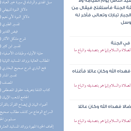
يد الناس يوم القيامة ولا
(16) سبل الهدى والرشاد في سيرة خير العباد
لقة الجنة فأستفتح فيقال من
(16) دلائل النبوة للبيهقي
بار تبارك وتعالى فأخر له
(15) دلائل النبوة لأبي نعيم
وسل
(15) تفسير الطبري
(15) فيض القدير
(15) شرح مشكل الآثار
في الجنة
(14) تفسير ابن كثير
لصلاة والسلام إنما هو بتصديقه واتباع ما
(13) حلية الأولياء وطبقات الأصفياء
(12) المطالب العالية بزوائد المسانيد الثمانية
(11) فتح الباري شرح صحيح البخاري
داه الله وكان عائلا فأغناه
(11) تفسير المنار
(11) المصنف
لصلاة والسلام إنما هو بتصديقه واتباع ما
(10) كتاب الشفا بتعريف حقوق المصطفى
(10) الجامع لشعب الإيمان
(9) أضواء البيان في إيضاح القرآن بالقرآن
ا فهداه الله وكان عائلا
مسلم بن ال
لصلاة والسلام إنما هو بتصديقه واتباع ما
(9) إتحاف الخيرة المهرة بزوائد المسانيد العشرة