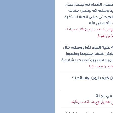
 فصلى الغداة ثم جلس حتى
ليه وسلم ثم جلس مكانه
لم حتى صلى العشاء الآخرة
لله صلى الله
 التي قد خص بها دون الأنبياء سواه >
 يوم القيامة
ه عليه الجزء الأول وسلم قال
أرض كلها مسجدا وطهورا
حمر والأبيض وأعطيت الشفاعة
تيمموا صعيدا طيبا
ن كيف ترون بواسقها ؟
في الجنة
 دعتنا إلى جمع هذا الكتاب وتأليفه