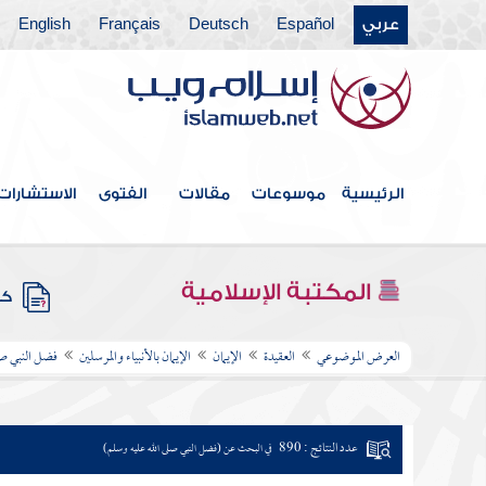
عربي
Español
Deutsch
Français
English
الرئيسية
موسوعات
مقالات
الفتوى
الاستشارات
المكتبة الإسلامية
كتب
العرض الموضوعي
العقيدة
الإيمان
الإيمان بالأنبياء والمرسلين
فضل النبي صل
عدد النتائج : 890
في البحث عن (فضل النبي صلى الله عليه وسلم)