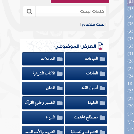
الكل
[
بحث متقدم
]
العرض الموضوعي
العبادات
المعاملات
العادات
الآداب الشرعية
الزخار المعروف بمسند البزار 10 -
18
أصول الفقه
المنطق
العقيدة
التفسير وعلوم القرآن
المهرة بالفوائد المبتكرة من أطراف
مصطلح الحديث
السيرة
عشرة
التصوف والصوفية
التاريخ والأمم السابقة