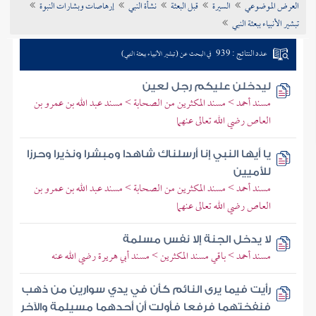
العرض الموضوعي
السيرة
قبل البعثة
نشأة النبي
إرهاصات وبشارات النبوة
تراجم الأعلام
تبشير الأنبياء ببعثة النبي
عدد النتائج : 939
في البحث عن (تبشير الأنبياء ببعثة النبي)
ليدخلن عليكم رجل لعين
مسند أحمد > مسند المكثرين من الصحابة > مسند عبد الله بن عمرو بن
العاص رضي الله تعالى عنهما
يا أيها النبي إنا أرسلناك شاهدا ومبشرا ونذيرا وحرزا
للأميين
مسند أحمد > مسند المكثرين من الصحابة > مسند عبد الله بن عمرو بن
العاص رضي الله تعالى عنهما
لا يدخل الجنة إلا نفس مسلمة
مسند أحمد > باقي مسند المكثرين > مسند أبي هريرة رضي الله عنه
رأيت فيما يرى النائم كأن في يدي سوارين من ذهب
فنفختهما فرفعا فأولت أن أحدهما مسيلمة والآخر