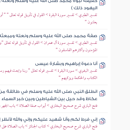
حقيقة نبوة محمد صلى الله عليه وسلم ونعته وم
اليهود ذلك )
تفسير الطبري > تفسير سورة البقرة > القول في تأويل قوله تعالى " " أو
يعلنون "
صفة محمد صلى الله عليه وسلم ونعته ومبعثه (ف
تفسير الطبري > تفسير سورة آل عمران > القول في تأويل قوله تعالى "و
المؤمنون وأكثرهم الفاسقون "
أنا دعوة إبراهيم وبشارة عيسى
تفسير البغوي > سورة البقرة > تفسير قوله تعالى " ربنا وابعث فيهم رس
الكتاب والحكمة ويزكيهم "
انطلق النبي صلى الله عليه وسلم في طائفة من
عكاظ وقد حيل بين الشياطين وبين خبر السماء
فتح الباري شرح صحيح البخاري > أبواب صفة الصلاة > باب الجهر بق
إني فرط لكم وأنا شهيد عليكم وإني والله لأنظر 
فتح الباري شرح صحيح البخاري > كتاب الجنائز > باب الصلاة على ا