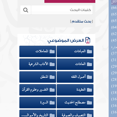
الكل
[
بحث متقدم
]
المهرة بالفوائد المبتكرة من أطراف
العرض الموضوعي
عشرة
العبادات
المعاملات
العادات
الآداب الشرعية
أصول الفقه
المنطق
العقيدة
التفسير وعلوم القرآن
مصطلح الحديث
السيرة
التصوف والصوفية
التاريخ والأمم السابقة