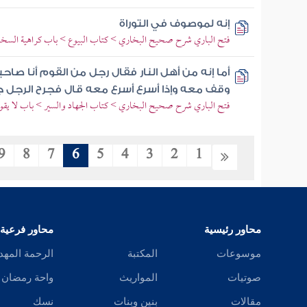
إنه لموصوف في التوراة
فتح الباري شرح صحيح البخاري > كتاب البيوع > باب كراهية السخ
أما إنه من أهل النار فقال رجل من القوم أنا ص
وقف معه وإذا أسرع أسرع معه قال فجرح الرجل 
فتح الباري شرح صحيح البخاري > كتاب الجهاد والسير > باب لا يقو
9
8
7
6
5
4
3
2
1
محاور رئيسية
محاور فرعية
موسوعات
المكتبة
الرحمة المهد
صوتيات
المواريث
واحة رمضان
مقالات
بنين وبنات
نسك