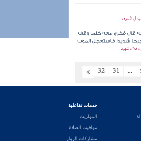
ب في السوق
احبه قال فخرج معه كلما وقف
جرحا شديدا فاستعجل الموت
ل فلان شهيد
32
31
...
خدمات تفاعلية
اة
المواريث
مواقيت الصلاة
مشاركات الزوار