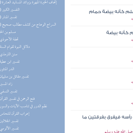
(16) إتحاف الخيرة المهرة بزوائد المسانيد العشرة
(15) التفسير الكبير
سلم كأنه بيضة حمام
(13) تفسير المنار
ه
(10) السر
مسلم بن ال
م كأنه بيضة
(9) تحفة الأحوذي
ه
(9) دلائل النبوة لقوام السنة
(9) سنن الترمذي
ه
(8) تفسير ابن عطية
(8) الدر المنثور
(8) تفسير مقاتل بن سليمان
ه
(7) زاد المسير
(7) تفسير النسفي
(7) فتح الرحمن في تفسير القرآن
ه
(7) نظم الدرر في تناسب الآيات والسور
(7) إعراب القرآن للنحاس
أسه فيفرق بفرقتين ما
(7) تفسير الجلالين
(7) تفسير الألوسي
لى الله عليه وسلم