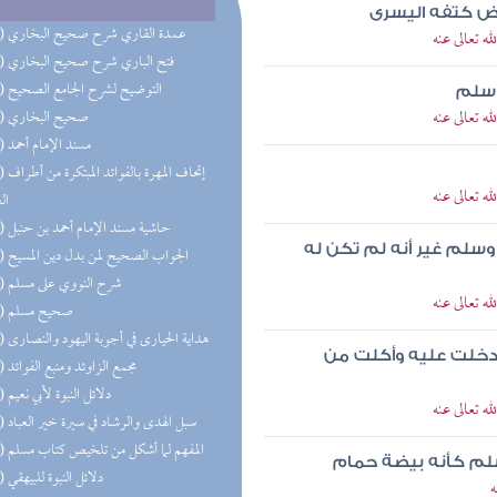
غض كتفه اليسرى
(66) عمدة القاري شرح صحيح البخاري
 تعالى عنه
(65) فتح الباري شرح صحيح البخاري
(65) التوضيح لشرح الجامع الصحيح
وسلم
 تعالى عنه
(64) صحيح البخاري
(62) مسند الإمام أحمد
(45) إتحاف 
 تعالى عنه
ال
(37) حاشية مسند الإمام أحمد بن حنبل
وسلم غير أنه لم تكن له
(31) الجواب الصحيح لمن بدل دين المسيح
(29) شرح النووي على مسلم
 تعالى عنه
(29) صحيح مسلم
(28) هداية الحيارى في أجوبة اليهود والنصارى
ودخلت عليه وأكلت من
(19) مجمع الزاوئد ومنبع الفوائد
(18) دلائل النبوة لأبي نعيم
 تعالى عنه
(16) سبل الهدى والرشاد في سيرة خير العباد
(16) المفهم لما أشكل من تلخيص كتاب مسلم
سلم كأنه بيضة حمام
(16) دلائل النبوة للبيهقي
ه