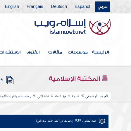
عربي
Español
Deutsch
Français
English
الرئيسية
موسوعات
مقالات
الفتوى
الاستشارات
المكتبة الإسلامية
كتب
العرض الموضوعي
السيرة
قبل البعثة
نشأة النبي
إرهاصات وبشارات النبوة
عدد النتائج : 939
في البحث عن (تبشير الأنبياء ببعثة النبي)