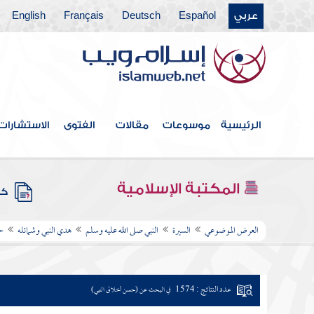
عربي
Español
Deutsch
Français
English
الرئيسية
موسوعات
مقالات
الفتوى
الاستشارات
المكتبة الإسلامية
كتب
العرض الموضوعي
السيرة
النبي صلى الله عليه وسلم
هدي النبي وشمائله
ح
عدد النتائج : 1574
في البحث عن (حسن أخلاق النبي)