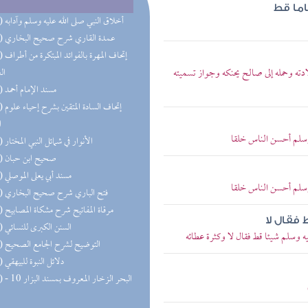
اما قط
(73) أخلاق النبي صلى الله عليه وسلم وآدابه
(61) عمدة القاري شرح صحيح البخاري
(57) إتحاف 
ه وحمله إلى صالح يحنكه وجواز تسميته
ال
(56) مسند الإمام أحمد
(52) إتحاف
ا
سلم أحسن الناس خلقا
(49) الأنوار في شمائل النبي المختار
(49) صحيح ابن حبان
(45) مسند أبي يعلى الموصلي
سلم أحسن الناس خلقا
(43) فتح الباري شرح صحيح البخاري
(41) مرقاة المفاتيح شرح مشكاة المصابيح
فقال لا
(40) السنن الكبرى للنسائي
وسلم شيئا قط فقال لا وكثرة عطائه
(36) التوضيح لشرح الجامع الصحيح
(35) دلائل النبوة للبيهقي
(33) البحر 