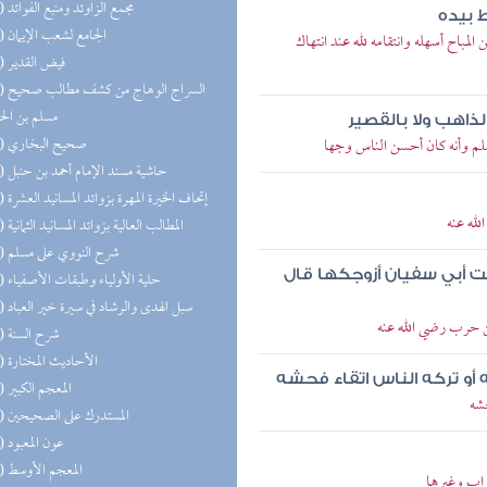
(33) مجمع الزاوئد ومنبع الفوائد
 بيده
(31) الجامع لشعب الإيمان
مباح أسهله وانتقامه لله عند انتهاك
(27) فيض القدير
(26) السر
مسلم بن ال
ذاهب ولا بالقصير
(26) صحيح البخاري
م وأنه كان أحسن الناس وجها
(26) حاشية مسند الإمام أحمد بن حنبل
(26) إتحاف الخيرة المهرة بزوائد المسانيد العشرة
له عنه
(25) المطالب العالية بزوائد المسانيد الثمانية
(22) شرح النووي على مسلم
ت أبي سفيان أزوجكها قال
(21) حلية الأولياء وطبقات الأصفياء
(20) سبل الهدى والرشاد في سيرة خير العباد
 حرب رضي الله عنه
(20) شرح السنة
(20) الأحاديث المختارة
ه أو تركه الناس اتقاء فحشه
(20) المعجم الكبير
شه
(18) المستدرك على الصحيحين
(17) عون المعبود
(17) المعجم الأوسط
اب وغيرها