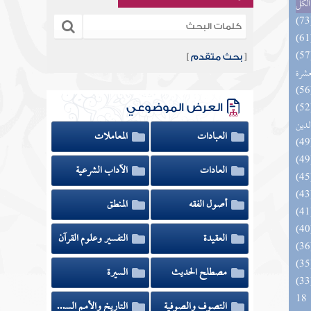
الكل
المهرة بالفوائد المبتكرة من أطراف
[
بحث متقدم
]
عشرة
 السادة المتقين بشرح إحياء علوم
العرض الموضوعي
لدين
العبادات
المعاملات
العادات
الآداب الشرعية
أصول الفقه
المنطق
العقيدة
التفسير وعلوم القرآن
مصطلح الحديث
السيرة
الزخار المعروف بمسند البزار 10 -
18
التصوف والصوفية
التاريخ والأمم السابقة