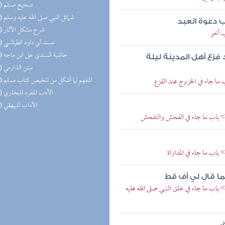
(16) صحيح مسلم
(16) شمائل النبي صلى الله عليه وسلم
ب دعوة العبد
(16) شرح مشكل الآثار
ب آخر
(15) مسند أبي داود الطيالسي
(14) حاشية السندي على ابن ماجه
فزع أهل المدينة ليلة
(14) سنن الدارمي
(14) المفهم لما أشكل من تلخيص كتاب مسلم
ما جاء في الخروج عند الفزع
(14) الأدب المفرد للبخاري
(13) الآداب للبيهقي
 > باب ما جاء في الفحش والتفحش
باب ما جاء في المداراة
ا قال لي أف قط
باب ما جاء في خلق النبي صلى الله عليه
ق