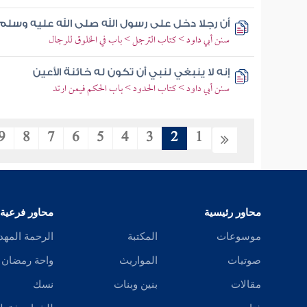
أن رجلا دخل على رسول الله صلى الله عليه وسلم 
سنن أبي داود > كتاب الترجل > باب في الخلوق للرجال
إنه لا ينبغي لنبي أن تكون له خائنة الأعين
سنن أبي داود > كتاب الحدود > باب الحكم فيمن ارتد
9
8
7
6
5
4
3
2
1
محاور رئيسية
محاور فرعية
موسوعات
المكتبة
الرحمة المهد
صوتيات
المواريث
واحة رمضان
مقالات
بنين وبنات
نسك