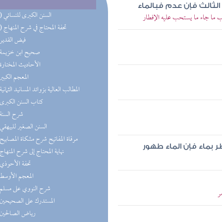
الثالث فإن عدم فبالماء
(17) السنن الكبرى للنسائي
 ما جاء ما يستحب عليه الإفطار
(10) تحفة المحتاج في شرح المنهاج
(8) فيض القدير
(6) صحيح ابن خزيمة
(5) الأحاديث المختارة
(5) المعجم الكبير
(4) المطالب العالية بزوائد المسانيد الثمانية
(3) كتاب السنن الكبرى
(3) شرح السنة
(3) السنن الصغير للبيهقي
(3) مرقاة المفاتيح شرح مشكاة المصابيح
 بماء فإن الماء طهور
(3) نهاية المحتاج إلى شرح المنهاج
(3) تحفة الأحوذي
(3) المعجم الأوسط
(2) شرح النووي على مسلم
ر
(2) المستدرك على الصحيحين
(2) رياض الصالحين