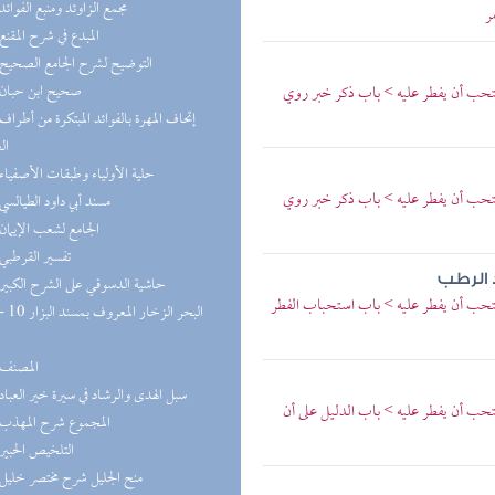
(2) مجمع الزاوئد ومنبع الفوائد
ر
(2) المبدع في شرح المقنع
(2) التوضيح لشرح الجامع الصحيح
(2) صحيح ابن حبان
حب أن يفطر عليه > باب ذكر خبر روي
ال
(2) حلية الأولياء وطبقات الأصفياء
حب أن يفطر عليه > باب ذكر خبر روي
(2) مسند أبي داود الطيالسي
(2) الجامع لشعب الإيمان
(1) تفسير القرطبي
د الرطب
(1) حاشية الدسوقي على الشرح الكبير
حب أن يفطر عليه > باب استحباب الفطر
(1) المصنف
(1) سبل الهدى والرشاد في سيرة خير العباد
ب أن يفطر عليه > باب الدليل على أن
(1) المجموع شرح المهذب
(1) التلخيص الحبير
(1) منح الجليل شرح مختصر خليل