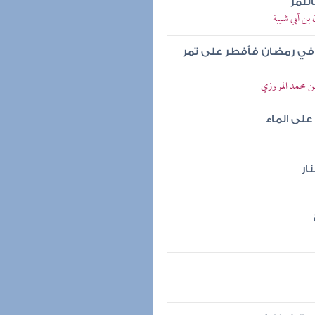
لتمر
بن أبي شيبة
 في رمضان فأفطر على تمر
ن محمد المروزي
لى الماء
ار