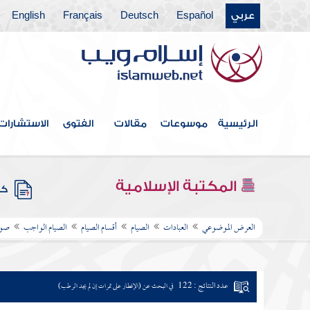
عربي
Español
Deutsch
Français
English
الرئيسية
موسوعات
مقالات
الفتوى
الاستشارات
المكتبة الإسلامية
كتب
العرض الموضوعي
العبادات
الصيام
أقسام الصيام
الصيام الواجب
صوم
عدد النتائج : 122
في البحث عن (الإفطار على تمرات إن لم يجد الرطب)