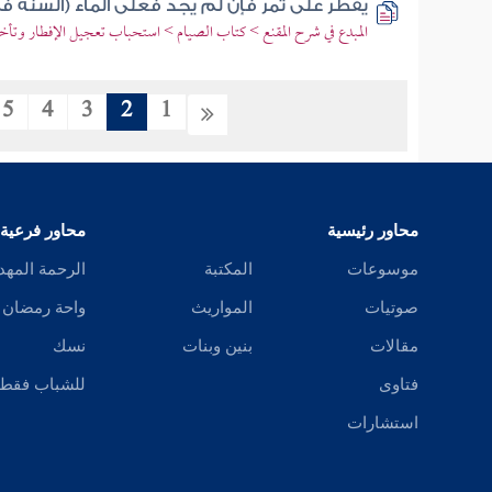
يفطر على تمر فإن لم يجد فعلى الماء (السنة في 
المبدع في شرح المقنع > كتاب الصيام > استحباب تعجيل الإفطار وتأخ
5
4
3
2
1
محاور رئيسية
محاور فرعية
موسوعات
المكتبة
الرحمة المهد
صوتيات
المواريث
واحة رمضان
مقالات
بنين وبنات
نسك
فتاوى
للشباب فقط
استشارات