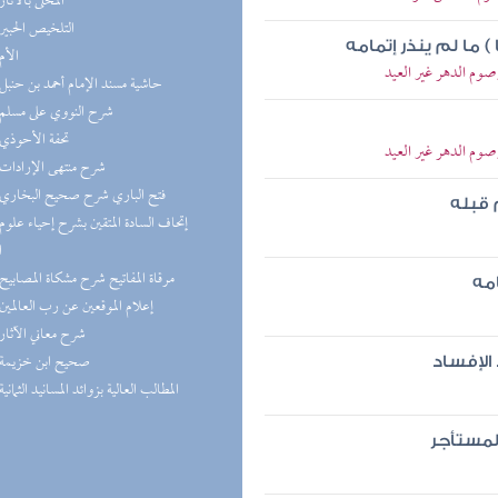
(6) المحلى بالآثار
(5) التلخيص الحبير
ما لم ينذر إتمامه
(5) الأم
صوم الدهر غير العيد
(5) حاشية مسند الإمام أحمد بن حنبل
(4) شرح النووي على مسلم
(4) تحفة الأحوذي
صوم الدهر غير العيد
(4) شرح منتهى الإرادات
(3) فتح الباري شرح صحيح البخاري
 قبله
ا
(3) مرقاة المفاتيح شرح مشكاة المصابيح
مه
(3) إعلام الموقعين عن رب العالمين
(3) شرح معاني الآثار
(3) صحيح ابن خزيمة
الإفساد
(2) المطالب العالية بزوائد المسانيد الثمانية
المستأجر