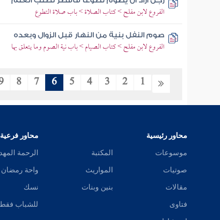
رجل أراد أن يصوم تطوعا فأفطر لطلب العلم
الفروع لابن مفلح > كتاب الصلاة > باب صلاة التطوع
صوم النفل بنية من النهار قبل الزوال وبعده
الفروع لابن مفلح > كتاب الصيام > باب نية الصوم وما يتعلق بها
9
8
7
6
5
4
3
2
1
محاور رئيسية
محاور فرعية
موسوعات
المكتبة
الرحمة المهد
صوتيات
المواريث
واحة رمضان
مقالات
بنين وبنات
نسك
فتاوى
للشباب فقط