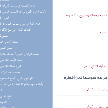
(10) بدائع الصنائع في ترتيب الشرائع
(10) إتحاف الخيرة المهرة بزوائد المسانيد العشرة
وب صوم رمضان وما يبيح ترك صومه
(10) الفروع
(10) عمدة القاري شرح صحيح البخاري
(9) كشاف القناع عن متن الإقناع
 الصوم
(9) المبسوط
(9) مسند الإمام أحمد
(9) فيض القدير
(8) نصب الراية في تخريج أحاديث الهداية
(8) مسند الإمام الشافعي
(7) شرح مسند الشافعي
م أيام الليالي البيض
(7) مصنف عبد الرزاق
(6) التوضيح لشرح الجامع الصحيح
 كراهة صومها لمن أفطره
 صوم ستة من شوال
ال
(6) فتح القدير
(6) المدونة
 صوم ستة من شوال