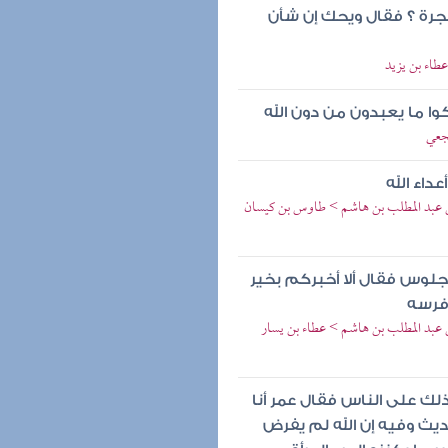
هجرة ؟ فقال ويحك إن شأن
عطاء بن يزيد
ركوا ما يعبدون من دون الله
شجعي
داء الله
س بن عبد المطلب بن هاشم > طاوس بن كيسان
لوس فقال ألا أخبركم بخير
 فرسه
بن عبد المطلب بن هاشم > عطاء بن يسار
ذلك على الناس فقال عمر أنا
ديث وفيه إن الله لم يفرض