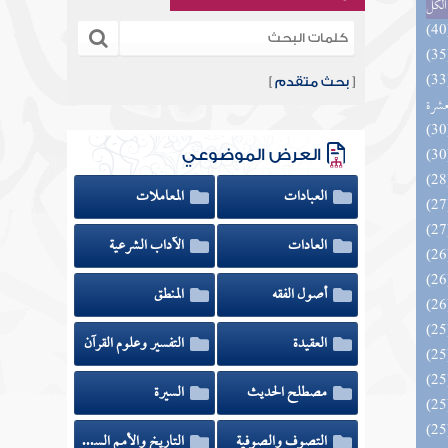
الكل
المهرة بالفوائد المبتكرة من أطراف
[
بحث متقدم
]
عشرة
العرض الموضوعي
العبادات
المعاملات
العادات
الآداب الشرعية
أصول الفقه
المنطق
العقيدة
التفسير وعلوم القرآن
مصطلح الحديث
السيرة
التصوف والصوفية
التاريخ والأمم السابقة