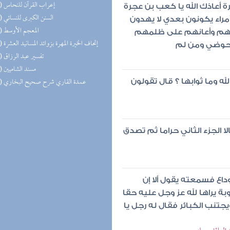
(16) إعراب القرآن للنحاس
 أعاذك الله يا كعب بن عجرة
(15) السنن الكبرى للنسائي
أمراء يكونون بعدي لا يهدون
(15) المعجم الأوسط
بهم وأعانهم على ظلمهم
(15) إتحاف الخيرة المهرة بزوائد المسانيد العشرة
 حوضي ومن لم
(13) تفسير عبد الرزاق
(12) مسند الشاميين
(11) عمدة القاري شرح صحيح البخاري
لله وما ثوابها ؟ قال تقولون
 الجزء الثاني حراما ثم تصدق
اع فسمعته يقول ألا إن
وبة يراها لله عز وجل عليه حقا
جتنب الكبائر فقال له رجل يا