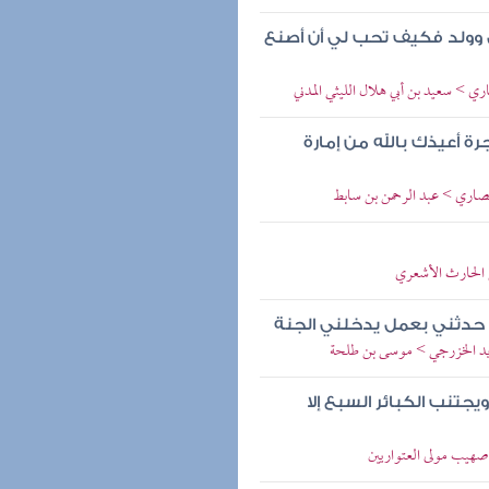
هل وولد فكيف تحب لي أن أصنع
ري > سعيد بن أبي هلال الليثي المدني
ة أعيذك بالله من إمارة
لأنصاري > عبد الرحمن بن سابط
ن الحارث الأشعري
ل حدثني بعمل يدخلني الجنة
 زيد الخزرجي > موسى بن طلحة
تنب الكبائر السبع إلا
 صهيب مولى العتواريين