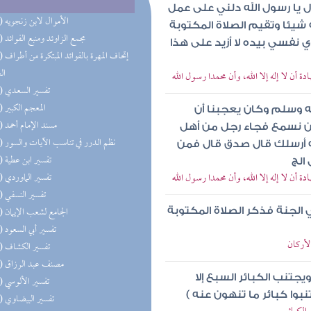
ال يا رسول الله دلني على عمل
(40) الأموال لابن زنجويه
 شيئا وتقيم الصلاة المكتوبة
(35) مجمع الزاوئد ومنبع الفوائد
 نفسي بيده لا أزيد على هذا
(33) إتحاف 
ال
ة أن لا إله إلا الله، وأن محمدا رسول الله
(30) تفسير السعدي
(30) المعجم الكبير
يه وسلم وكان يعجبنا أن
(28) مسند الإمام أحمد
حن نسمع فجاء رجل من أهل
(27) نظم الدرر في تناسب الآيات والسور
لله أرسلك قال صدق قال فمن
(27) تفسير ابن عطية
الج
ة أن لا إله إلا الله، وأن محمدا رسول الله
(26) تفسير الماوردي
(26) تفسير النسفي
(26) الجامع لشعب الإيمان
ي الجنة فذكر الصلاة المكتوبة
(25) تفسير أبي السعود
لأركان
(25) تفسير الكشاف
(25) مصنف عبد الرزاق
تنب الكبائر السبع إلا
(25) تفسير الألوسي
نبوا كبائر ما تنهون عنه )
(25) تفسير البيضاوي