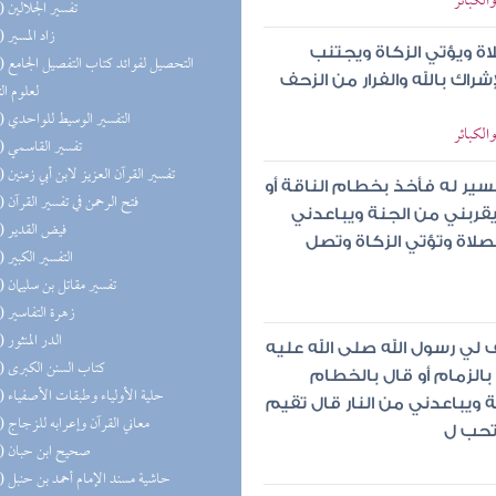
الكبائر
(25) تفسير الجلالين
(25) زاد المسير
اة ويؤتي الزكاة ويجتنب
(25) التحص
إشراك بالله والفرار من الزحف
لعلوم ال
(25) التفسير الوسيط للواحدي
الكبائر
(25) تفسير القاسمي
(25) تفسير القرآن العزيز لابن أبي زمنين
سير له فأخذ بخطام الناقة أو
(25) فتح الرحمن في تفسير القرآن
 يقربني من الجنة ويباعدني
(23) فيض القدير
لصلاة وتؤتي الزكاة وتصل
(22) التفسير الكبير
(21) تفسير مقاتل بن سليمان
(20) زهرة التفاسير
(19) الدر المنثور
ي رسول الله صلى الله عليه
(18) كتاب السنن الكبرى
الزمام أو قال بالخطام
(17) حلية الأولياء وطبقات الأصفياء
 ويباعدني من النار قال تقيم
(17) معاني القرآن وإعرابه للزجاج
وتحب ل
(16) صحيح ابن حبان
(16) حاشية مسند الإمام أحمد بن حنبل