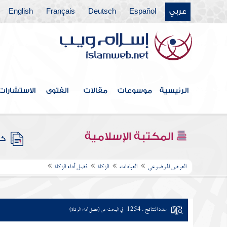
عربي
Español
Deutsch
Français
English
الرئيسية
موسوعات
مقالات
الفتوى
الاستشارات
المكتبة الإسلامية
كتب
العرض الموضوعي
العبادات
الزكاة
فضل أداء الزكاة
عدد النتائج : 1254
في البحث عن (فضل أداء الزكاة)