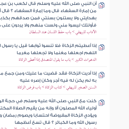
أن النبي صلى الله عليه وسلم قال لكعب بن عجرة
من إمارة السفهاء قال وما إمارة السفهاء ؟ قال 
بهدايتي ولا يستنون بسنتي فمن صدقهم بكذ
فأولئك ليسوا مني ولست منهم ولا يردون على
الآداب للبيهقي > باب حفظ اللسان عند السلطان
إذا أعطيتم الزكاة فلا تنسوا ثوابها قيل يا رسول ا
اللهم اجعلها مغنما ولا تجعلها مغرما
الدعوات الكبير > باب ما يقول المتصدق إذا أعطى الزكاة
إذا أديت الزكاة فقد قضيت ما عليك ومن جمع مالا
به لم يكن له فيه أجر وكان إصره عليه
السنن الصغير للبيهقي > كتاب الزكاة > باب فرض الزكاة
كنت مع النبي صلى الله عليه وسلم في حجة الود
أولياء الله المصلون ألا وإنه من يقيم الصلاة المكت
ويؤدي الزكاة المفروضة احتسابا ويصوم رمضان وي
رسول الله وما الكبائر ؟ قال تسع أعظمها