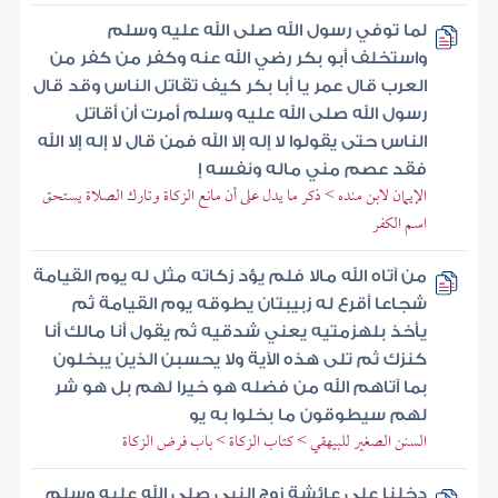
لما توفي رسول الله صلى الله عليه وسلم
واستخلف أبو بكر رضي الله عنه وكفر من كفر من
العرب قال عمر يا أبا بكر كيف تقاتل الناس وقد قال
رسول الله صلى الله عليه وسلم أمرت أن أقاتل
الناس حتى يقولوا لا إله إلا الله فمن قال لا إله إلا الله
فقد عصم مني ماله ونفسه إ
الإيمان لابن منده > ذكر ما يدل على أن مانع الزكاة وتارك الصلاة يستحق
اسم الكفر
من آتاه الله مالا فلم يؤد زكاته مثل له يوم القيامة
شجاعا أقرع له زبيبتان يطوقه يوم القيامة ثم
يأخذ بلهزمتيه يعني شدقيه ثم يقول أنا مالك أنا
كنزك ثم تلى هذه الآية ولا يحسبن الذين يبخلون
بما آتاهم الله من فضله هو خيرا لهم بل هو شر
لهم سيطوقون ما بخلوا به يو
السنن الصغير للبيهقي > كتاب الزكاة > باب فرض الزكاة
دخلنا على عائشة زوج النبي صلى الله عليه وسلم