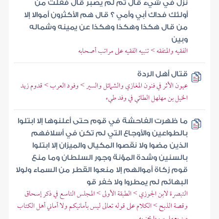
نزل في شيء قال ثم لم يصبر قال فقلت من
أولئك فداك أبي وأمي ؟ قال هم الأكثرون أموالا إلا
من قال هكذا وهكذا وهكذا عن يمينه وشماله
وبين
الفقيه والمتفقه > تنبيه الفقيه على مراتب أصحابه
قتال أهل الردة
عيون الأثر في فنون المغازي والشمائل والسير > وفود العرب > قدوم زيد
الخيل بن مهلهل الطائي في وفد طيء
ما ظهرت الفاحشة في قوم حتى أعلنوها إلا ابتلوا
بالطواعين والأوجاع التي لم تكن في أسلافهم
الذين مضوا ولا نقصوا المكيال والميزان إلا ابتلوا
بالسنين وشدة المؤنة وجور السلطان وما منع
قوم زكاة أموالهم إلا منعوا القطر من السماء ولولا
البهائم لم يمطروا ولا خفر قو
التبصرة لابن الجوزي > الطبقة الأولى > المجلس التاسع في ذكر إسحاق
وقصة الذبح > الكلام على قوله تعالى ليس بأمانيكم ولا أماني أهل الكتاب
من يعمل سوءا يجز به