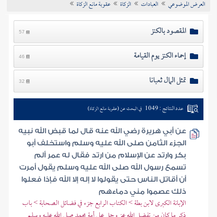
العرض الموضوعي
العبادات
الزكاة
عقوبة مانع الزكاة
تراجم الأعلام
المقصود بالكنز
57
إحماء الكنز يوم القيامة
46
تمثل المال ثعبانا
32
عدد النتائج : 1049
في البحث عن (عقوبة مانع الزكاة)
عن أبي هريرة رضي الله عنه قال لما قبض الله نبيه
الجزء الثامن صلى الله عليه وسلم واستخلف أبو
بكر وارتد عن الإسلام من ارتد فقال له عمر ألم
تسمع رسول الله صلى الله عليه وسلم يقول أمرت
أن أقاتل الناس حتى يقولوا لا إله إلا الله فإذا فعلوا
ذلك عصموا مني دماءهم
الإبانة الكبرى لابن بطة > الكتاب الرابع جزء في فضائل الصحابة > باب
ذكر ما كان من تفضل الله عز وجل على أمة محمد صلى الله عليه وسلم